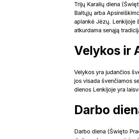
Trijų Karalių diena (Świę
Baltųjų arba Apsireiškimo
aplankė Jėzų. Lenkijoje 
atkurdama senąją tradicij
Velykos ir 
Velykos yra judančios šve
jos visada švenčiamos sek
dienos Lenkijoje yra lais
Darbo dien
Darbo diena (Święto Pracy