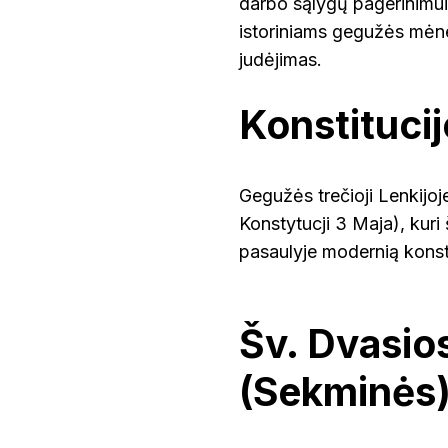
darbo sąlygų pagerinimui 
istoriniams gegužės mėne
judėjimas.
Konstituci
Gegužės trečioji Lenkijoj
Konstytucji 3 Maja), kuri 
pasaulyje modernią konsti
Šv. Dvasio
(Sekminės