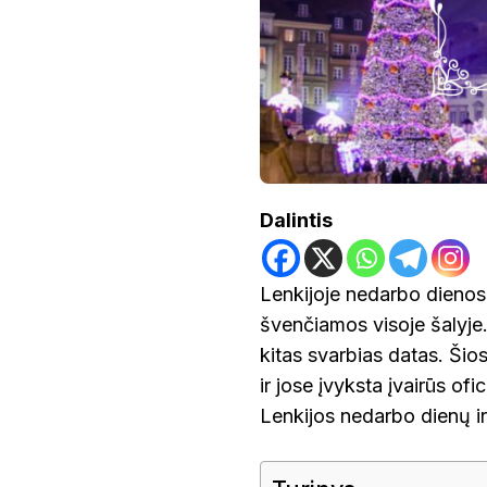
POILSIS
Dalintis
Lenkijoje nedarbo dienos, 
švenčiamos visoje šalyje. 
kitas svarbias datas. Ši
ir jose įvyksta įvairūs ofic
Lenkijos nedarbo dienų i