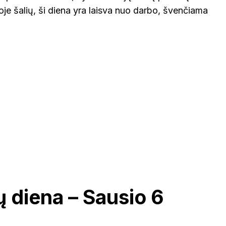
oje šalių, ši diena yra laisva nuo darbo, švenčiama
ių diena – Sausio 6