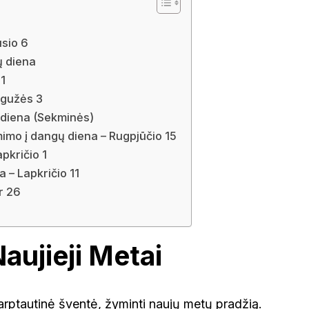
usio 6
ų diena
1
egužės 3
 diena (Sekminės)
imo į dangų diena – Rugpjūčio 15
pkričio 1
 – Lapkričio 11
r 26
Naujieji Metai
arptautinė šventė, žyminti naujų metų pradžią.