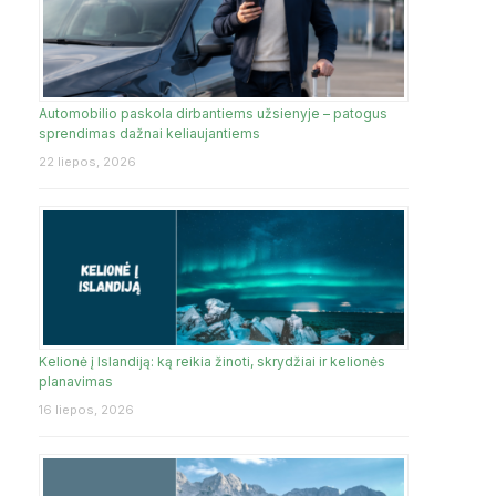
Automobilio paskola dirbantiems užsienyje – patogus
sprendimas dažnai keliaujantiems
22 liepos, 2026
Kelionė į Islandiją: ką reikia žinoti, skrydžiai ir kelionės
planavimas
16 liepos, 2026