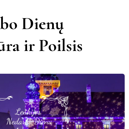
KERNAVĖ
KĖDAINIAI
LATVIJA
rbo Dienų
AMAS
KUPIŠKIS
MARIJAMPOLĖ
PRANCŪZIJA
ra ir Poilsis
NIDA
PAGĖGIAI
ŠVEICARIJA
S
PASVALYS
PLUNGĖ
VOKIETIJA
ROKIŠKIS
ŠIAULIAI
TAURAGĖ
TELŠIAI
VILNIUS
ZARASAI