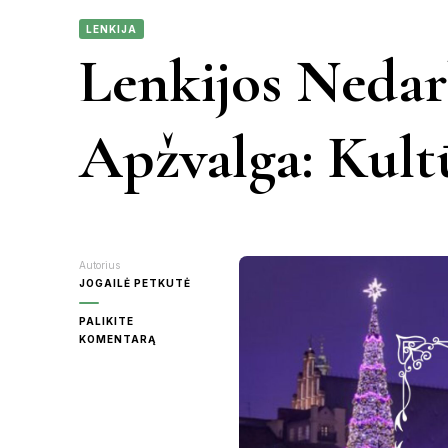
LENKIJA
KAUNAS
Lenkijos Neda
VIETN
KRETINGA
Apžvalga: Kultū
MOLĖTAI
PANEVĖŽY
Autorius
RASEINIAI
JOGAILĖ PETKUTĖ
PALIKITE
ŠVENTOJI
ON
KOMENTARĄ
LENKIJOS
NEDARBO
UTENA
DIENŲ
APŽVALGA:
KULTŪRA
IR