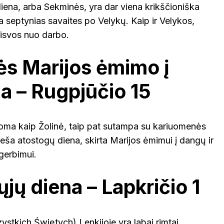
iena, arba Sekminės, yra dar viena krikščioniška
 septynias savaites po Velykų. Kaip ir Velykos,
aisvos nuo darbo.
ės Marijos ėmimo į
a – Rugpjūčio 15
inoma kaip Žolinė, taip pat sutampa su kariuomenės
vieša atostogų diena, skirta Marijos ėmimui į dangų ir
gerbimui.
jų diena – Lapkričio 1
stkich Świętych) Lenkijoje yra labai rimtai