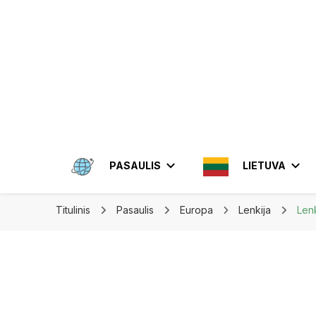
Apkeliauk.lt
PASAULIS
LIETUVA
Titulinis
Pasaulis
Europa
Lenkija
Lenk
AMERIKA
ALYTUS
AZIJA
ELEKTRĖN
MEKSIKA
BRAZIL
INDON
JONIŠKIS
JORDA