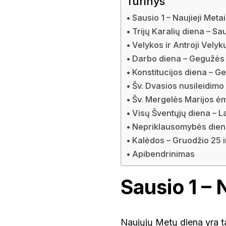
Turinys
Sausio 1 – Naujieji Metai
Trijų Karalių diena – Sa
Velykos ir Antroji Velyk
Darbo diena – Gegužės 
Konstitucijos diena – G
Šv. Dvasios nusileidimo
Šv. Mergelės Marijos ėm
Visų Šventųjų diena – La
Nepriklausomybės diena
Kalėdos – Gruodžio 25 i
Apibendrinimas
Sausio 1 – 
Naujųjų Metų diena yra t