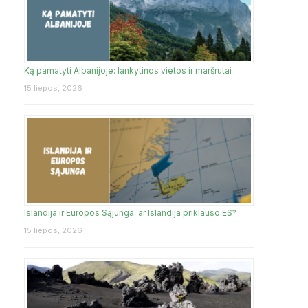
Ką pamatyti Albanijoje: lankytinos vietos ir maršrutai
15 liepos, 2026
Islandija ir Europos Sąjunga: ar Islandija priklauso ES?
15 liepos, 2026