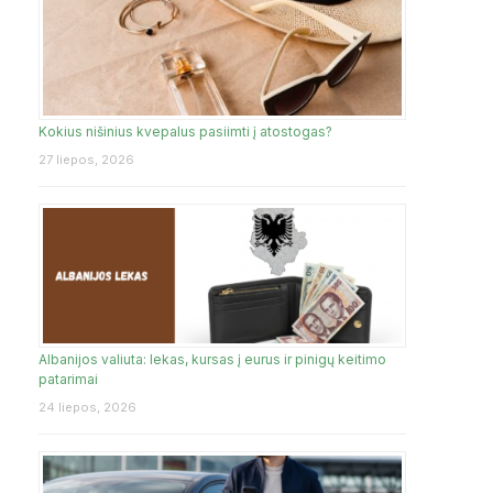
Kokius nišinius kvepalus pasiimti į atostogas?
27 liepos, 2026
Albanijos valiuta: lekas, kursas į eurus ir pinigų keitimo
patarimai
24 liepos, 2026