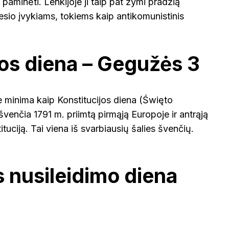
paminėti. Lenkijoje ji taip pat žymi pradžią
sio įvykiams, tokiems kaip antikomunistinis
jos diena – Gegužės 3
e minima kaip Konstitucijos diena (Święto
švenčia 1791 m. priimtą pirmąją Europoje ir antrąją
tuciją. Tai viena iš svarbiausių šalies švenčių.
s nusileidimo diena
)