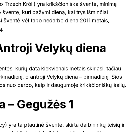
to Trzech Króli) yra krikščioniška šventė, minimą
 šventę, kuri pažymi dieną, kai trys išminčiai
ši šventė vėl tapo nedarbo diena 2011 metais,
ą.
Antroji Velykų diena
ntės, kurių data kiekvienais metais skiriasi, tačiau
madienį, o antroji Velykų diena – pirmadienį. Šios
vos nuo darbo, kaip ir daugumoje krikščioniškų šalių.
a – Gegužės 1
) yra tarptautinė šventė, skirta darbininkų teisių ir