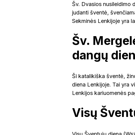
Šv. Dvasios nusileidimo d
judanti šventė, švenčiama
Sekminės Lenkijoje yra l
Šv. Mergel
dangų dien
Ši katalikiška šventė, ž
diena Lenkijoje. Tai yra 
Lenkijos kariuomenės pa
Visų Šventų
Visų Šventųjų diena (Wszy