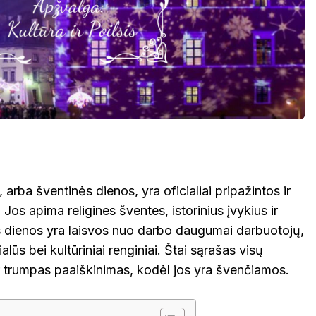
arba šventinės dienos, yra oficialiai pripažintos ir
Jos apima religines šventes, istorinius įvykius ir
os dienos yra laisvos nuo darbo daugumai darbuotojų,
ialūs bei kultūriniai renginiai. Štai sąrašas visų
r trumpas paaiškinimas, kodėl jos yra švenčiamos.