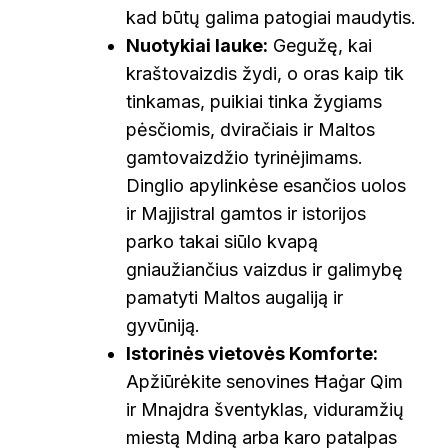
kad būtų galima patogiai maudytis.
Nuotykiai lauke:
Gegužę, kai
kraštovaizdis žydi, o oras kaip tik
tinkamas, puikiai tinka žygiams
pėsčiomis, dviračiais ir Maltos
gamtovaizdžio tyrinėjimams.
Dinglio apylinkėse esančios uolos
ir Majjistral gamtos ir istorijos
parko takai siūlo kvapą
gniaužiančius vaizdus ir galimybę
pamatyti Maltos augaliją ir
gyvūniją.
Istorinės vietovės Komforte:
Apžiūrėkite senovines Ħaġar Qim
ir Mnajdra šventyklas, viduramžių
miestą Mdiną arba karo patalpas