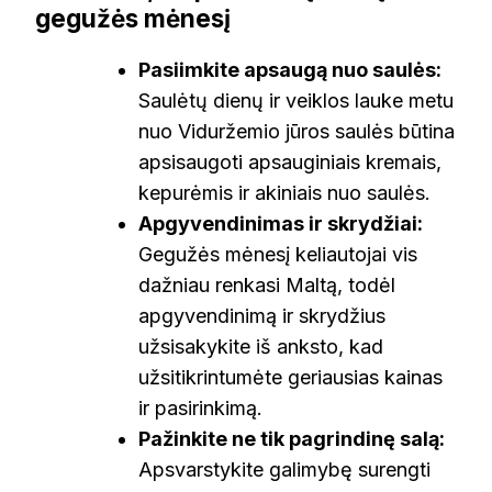
gegužės mėnesį
Pasiimkite apsaugą nuo saulės:
Saulėtų dienų ir veiklos lauke metu
nuo Viduržemio jūros saulės būtina
apsisaugoti apsauginiais kremais,
kepurėmis ir akiniais nuo saulės.
Apgyvendinimas ir skrydžiai:
Gegužės mėnesį keliautojai vis
dažniau renkasi Maltą, todėl
apgyvendinimą ir skrydžius
užsisakykite iš anksto, kad
užsitikrintumėte geriausias kainas
ir pasirinkimą.
Pažinkite ne tik pagrindinę salą:
Apsvarstykite galimybę surengti