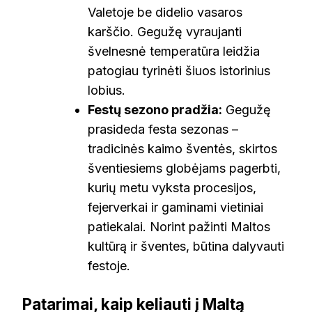
Valetoje be didelio vasaros
karščio. Gegužę vyraujanti
švelnesnė temperatūra leidžia
patogiau tyrinėti šiuos istorinius
lobius.
Festų sezono pradžia:
Gegužę
prasideda festa sezonas –
tradicinės kaimo šventės, skirtos
šventiesiems globėjams pagerbti,
kurių metu vyksta procesijos,
fejerverkai ir gaminami vietiniai
patiekalai. Norint pažinti Maltos
kultūrą ir šventes, būtina dalyvauti
festoje.
Patarimai, kaip keliauti į Maltą