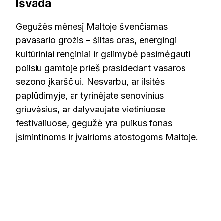
Išvada
Gegužės mėnesį Maltoje švenčiamas
pavasario grožis – šiltas oras, energingi
kultūriniai renginiai ir galimybė pasimėgauti
poilsiu gamtoje prieš prasidedant vasaros
sezono įkarščiui. Nesvarbu, ar ilsitės
paplūdimyje, ar tyrinėjate senovinius
griuvėsius, ar dalyvaujate vietiniuose
festivaliuose, gegužė yra puikus fonas
įsimintinoms ir įvairioms atostogoms Maltoje.