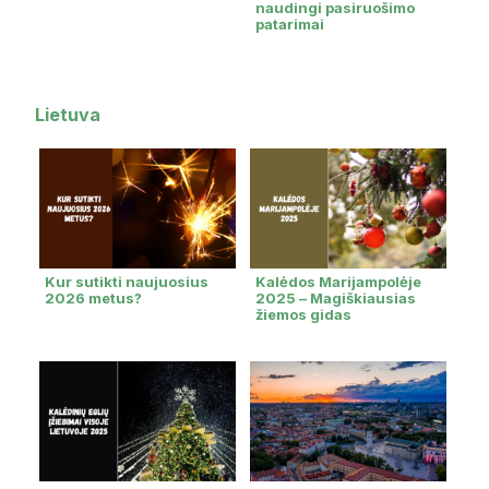
naudingi pasiruošimo
patarimai
Lietuva
Kur sutikti naujuosius
Kalėdos Marijampolėje
2026 metus?
2025 – Magiškiausias
žiemos gidas