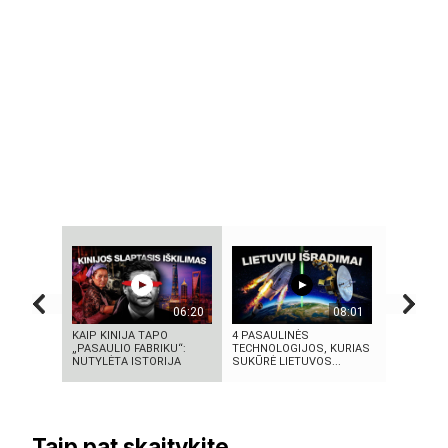
06:20
08:01
KAIP KINIJA TAPO
4 PASAULINĖS
KAS IŠRAD
„PASAULIO FABRIKU“:
TECHNOLOGIJOS, KURIAS
MOKSLINI
NUTYLĖTA ISTORIJA
SUKŪRĖ LIETUVOS...
TURIME BŪ
Taip pat skaitykite