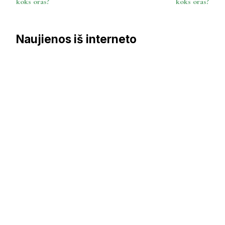
koks oras?
koks oras?
Naujienos iš interneto