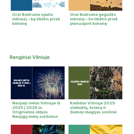
Orai Bodrume spalio
Orai Bodrume gegužės
mėnesį – ką tikėtis prieš
mėnesį – ko tikėtis prieš
kelionę
planuojant kelionę
Renginiai Vilniuje
Naujieji metai Vilniuje iš
Kalėdos Vilniuje 2025:
2025 į 2026 m.
stebuklų, šviesų ir
Originalios idėjos
žiemos magijos sostinė
Naujųjų metų sutikimui