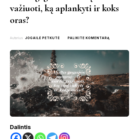
važiuoti, ką aplankyti ir koks
oras?
ON
Autorius
JOGAILĖ PETKUTĖ
PALIKITE KOMENTARĄ
MALTA
GEGUŽĖS
MĖNESĮ:
AR
VERTA
VAŽIUOTI,
KĄ
APLANKYTI
IR
KOKS
ORAS?
Dalintis