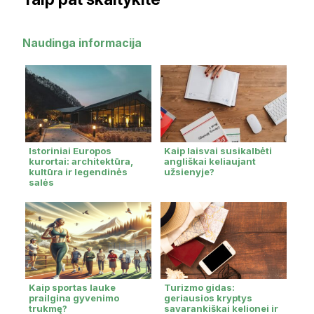
Naudinga informacija
Istoriniai Europos
Kaip laisvai susikalbėti
kurortai: architektūra,
angliškai keliaujant
kultūra ir legendinės
užsienyje?
salės
Kaip sportas lauke
Turizmo gidas:
prailgina gyvenimo
geriausios kryptys
trukmę?
savarankiškai kelionei ir