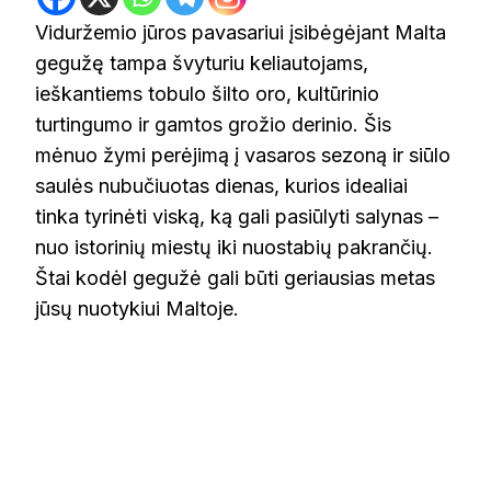
Viduržemio jūros pavasariui įsibėgėjant Malta
gegužę tampa švyturiu keliautojams,
ieškantiems tobulo šilto oro, kultūrinio
turtingumo ir gamtos grožio derinio. Šis
mėnuo žymi perėjimą į vasaros sezoną ir siūlo
saulės nubučiuotas dienas, kurios idealiai
tinka tyrinėti viską, ką gali pasiūlyti salynas –
nuo istorinių miestų iki nuostabių pakrančių.
Štai kodėl gegužė gali būti geriausias metas
jūsų nuotykiui Maltoje.