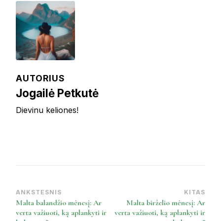
AUTORIUS
Jogailė Petkutė
Dievinu keliones!
ANKSTESNIS
KITAS
Post
Malta balandžio mėnesį: Ar
Malta birželio mėnesį: Ar
Navigation
verta važiuoti, ką aplankyti ir
verta važiuoti, ką aplankyti ir