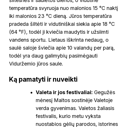
šiltesnės ir saulėtos dienos, o vidutinė
temperatūra svyruoja nuo malonios 15 °C naktį
iki malonios 23 °C dieną. Jūros temperatūra
pradeda šiltėti ir vidutiniškai siekia apie 18 °C
(64 °F), todėl ji kviečia maudytis ir užsiimti
vandens sportu. Lietaus iškrinta nedaug, o
saulė saloje šviečia apie 10 valandų per parą,
todėl yra daug galimybių pasimėgauti
Viduržemio jūros saule.
Ką pamatyti ir nuveikti
Valeta ir jos festivaliai:
Gegužės
mėnesį Maltos sostinėje Valetoje
verda gyvenimas. Valetos žaliasis
festivalis, kurio metu vyksta
nuostabios gėlių parodos, istorines