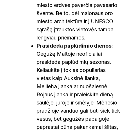
miesto erdves paverčia pavasario
švente. Be to, dėl malonaus oro
miesto architektūra ir į UNESCO
sąrašą įtrauktos vietovės tampa
lengviau prieinamos.
Prasideda paplūdimio dienos:
Gegužę Maltoje neoficialiai
prasideda paplūdimių sezonas.
Keliaukite į tokias populiarias
vietas kaip Auksinė įlanka,
Mellieħa įlanka ar nuošalesnė
Rojaus įlanka ir praleiskite dieną
saulėje, jūroje ir smėlyje. Mėnesio
pradžioje vanduo gali būti šiek tiek
vėsus, bet gegužės pabaigoje
paprastai būna pakankamai šiltas,