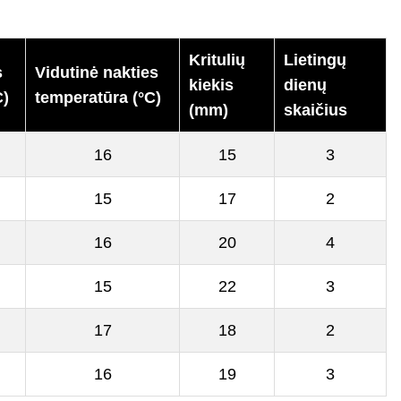
Kritulių
Lietingų
s
Vidutinė nakties
kiekis
dienų
C)
temperatūra (°C)
(mm)
skaičius
16
15
3
15
17
2
16
20
4
15
22
3
17
18
2
16
19
3