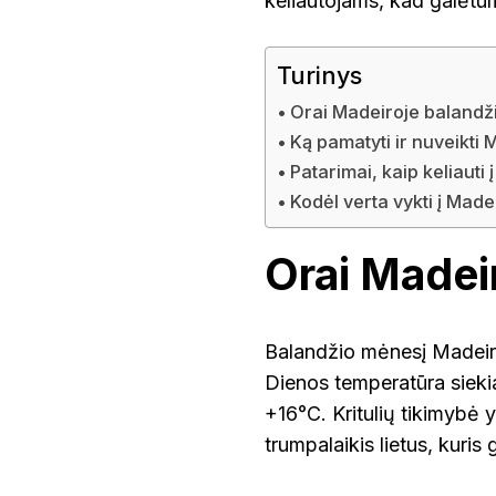
keliautojams, kad galėtu
IR
KOKS
ORAS?
Turinys
Orai Madeiroje balandž
Ką pamatyti ir nuveikti
Patarimai, kaip keliauti
Kodėl verta vykti į Mad
Orai Madei
Balandžio mėnesį Madeiro
Dienos temperatūra siekia
+16°C. Kritulių tikimybė y
trumpalaikis lietus, kuris