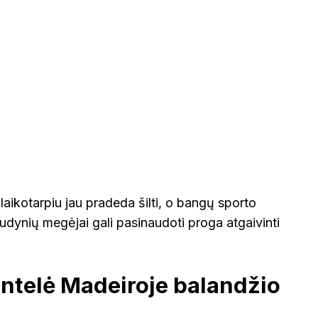
aikotarpiu jau pradeda šilti, o bangų sporto
audynių megėjai gali pasinaudoti proga atgaivinti
lentelė Madeiroje balandžio