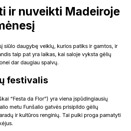
 ir nuveikti Madeiroje
mėnesį
siūlo daugybę veiklų, kurios patiks ir gamtos, ir
dis taip pat yra laikas, kai saloje vyksta gėlių
lionei dar daugiau spalvų.
ų festivalis
iškai “Festa da Flor”) yra viena įspūdingiausių
alio metu Funšalio gatvės prisipildo gėlių
radų ir kultūros renginių. Tai puiki proga pamatyti
kėjus.