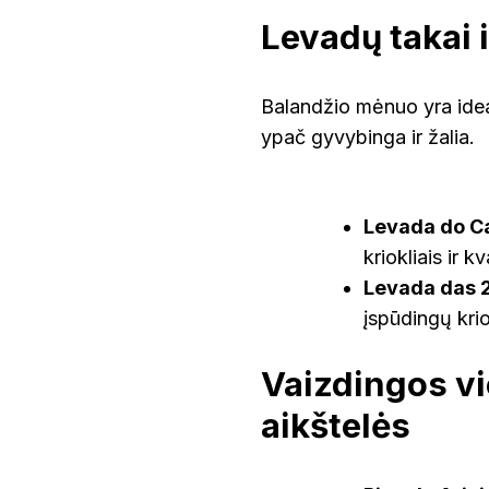
Levadų takai 
Balandžio mėnuo yra idea
ypač gyvybinga ir žalia.
Levada do C
kriokliais ir 
Levada das 
įspūdingų krio
Vaizdingos vi
aikštelės