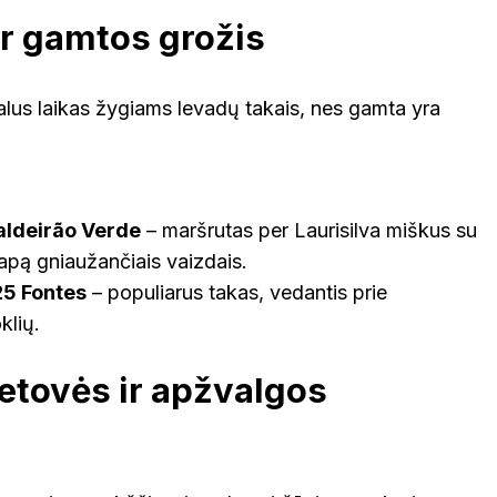
ir gamtos grožis
lus laikas žygiams levadų takais, nes gamta yra
aldeirão Verde
– maršrutas per Laurisilva miškus su
kvapą gniaužančiais vaizdais.
25 Fontes
– populiarus takas, vedantis prie
klių.
etovės ir apžvalgos