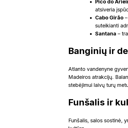
Pico do Ariei
atsiveria įspū
Cabo Girão
–
suteikianti adr
Santana
– tr
Banginių ir d
Atlanto vandenyne gyvenan
Madeiros atrakcijų. Bala
stebėjimui laivų turų metu
Funšalis ir ku
Funšalis, salos sostinė, yr