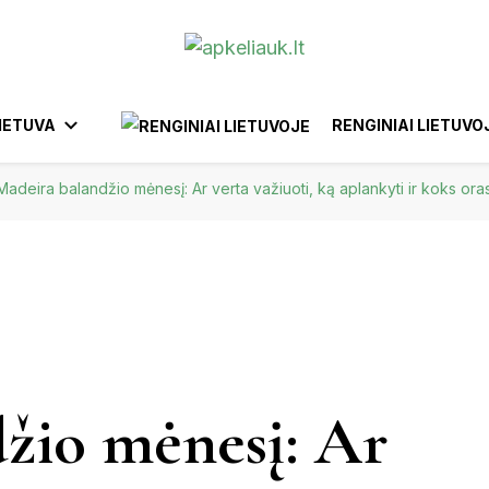
IETUVA
RENGINIAI LIETUVO
Madeira balandžio mėnesį: Ar verta važiuoti, ką aplankyti ir koks ora
ANYKŠČIAI
BIRŠTONAS
AFRIKA
YTUS
EUROPA
KTRĖNAI
GARGŽDAI
IGNALINA
IZRAELIS
BELGIJA
BRAZILIJA
INDONEZIJA
FILIPINAI
EGIPTAS
MAROKA
IŠKIS
JUODKRANTĖ
JURBARKAS
žio mėnesį: Ar
KĖDAINIAI
UNAS
KERNAVĖ