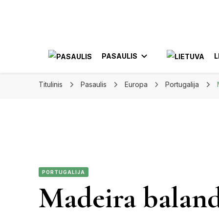
Apkeliauk.lt
PASAULIS
L
Titulinis
Pasaulis
Europa
Portugalija
AZIJA
AL
AMERIKA
ELE
MEKSIKA
PORTUGALIJA
JON
Madeira baland
KA