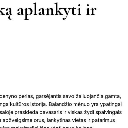
KINIJA
ką aplankyti ir
GRAIKIJA
JORDANIJA
MALAIZ
ETINGA
KUPIŠKIS
MARIJAMPO
LATVIJA
NIDA
VIETNAMAS
ĖTAI
PAGĖGIAI
NEVĖŽYS
PASVALYS
PLUNGĖ
EINIAI
ROKIŠKIS
ŠIAULIAI
PRAN
denyno perlas, garsėjantis savo žaliuojančia gamta,
NTOJI
tinga kultūros istorija. Balandžio mėnuo yra ypatingai
TAURAGĖ
TELŠIAI
aloje prasideda pavasaris ir viskas žydi spalvingais
ŠVEICA
e apžvelgsime orus, lankytinas vietas ir patarimus
ENA
VILNIUS
ZARASAI