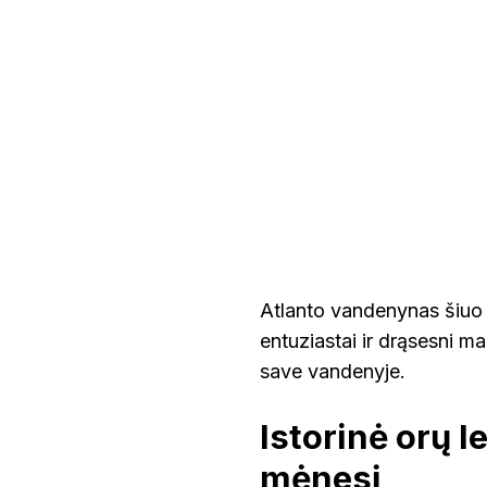
Atlanto vandenynas šiuo l
entuziastai ir drąsesni m
save vandenyje.
Istorinė orų 
mėnesį