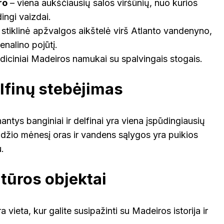
ro
– viena aukščiausių salos viršūnių, nuo kurios
dingi vaizdai.
 stiklinė apžvalgos aikštelė virš Atlanto vandenyno,
enalino pojūtį.
adiciniai Madeiros namukai su spalvingais stogais.
elfinų stebėjimas
tys banginiai ir delfinai yra viena įspūdingiausių
ndžio mėnesį oras ir vandens sąlygos yra puikios
.
ltūros objektai
a vieta, kur galite susipažinti su Madeiros istorija ir