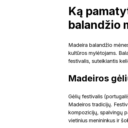
Ką pamatyti
balandžio 
Madeira balandžio mėnesį 
kultūros mylėtojams. Balan
festivalis, suteikiantis ke
Madeiros gėli
Gėlių festivalis (portugal
Madeiros tradicijų. Festiv
kompozicijų, spalvingų pa
vietinius menininkus ir šo