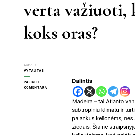
verta važiuoti, 
KR
koks oras?
MOL
PA
Autorius
VYTAUTAS
Dalintis
PALIKITE
RAS
ON
KOMENTARĄ
MADEIRA
BALANDŽIO
Madeira – tai Atlanto van
MĖNESĮ:
ŠVE
subtropiniu klimatu ir tur
AR
VERTA
palankus kelionėms, nes s
VAŽIUOTI,
KĄ
žiedais. Šiame straipsnyj
UT
APLANKYTI