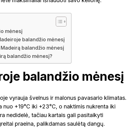
mėte maksimaliai išnaudoti savo kelionę.
VOKIETI
io mėnesį
 Madeiroje balandžio mėnesį
 į Madeirą balandžio mėnesį
eirą balandžio mėnesį?
roje balandžio mėnesį
je vyrauja švelnus ir malonus pavasario klimatas.
 nuo +19°C iki +23°C, o naktimis nukrenta iki
ra nedidelė, tačiau kartais gali pasitaikyti
 greitai praeina, palikdamas saulėtą dangų.