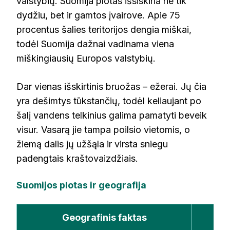
valstybių. Suomija plotas išsiskiria ne tik
dydžiu, bet ir gamtos įvairove. Apie 75
procentus šalies teritorijos dengia miškai,
todėl Suomija dažnai vadinama viena
miškingiausių Europos valstybių.
Dar vienas išskirtinis bruožas – ežerai. Jų čia
yra dešimtys tūkstančių, todėl keliaujant po
šalį vandens telkinius galima pamatyti beveik
visur. Vasarą jie tampa poilsio vietomis, o
žiemą dalis jų užšąla ir virsta sniegu
padengtais kraštovaizdžiais.
Suomijos plotas ir geografija
Geografinis faktas