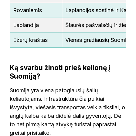
Rovaniemis
Laplandijos sostinė ir Kalė
Laplandija
Šiaurės pašvaisčių ir žiem
Ežerų kraštas
Vienas gražiausių Suomijos
Ką svarbu žinoti prieš kelionę į
Suomiją?
Suomija yra viena patogiausių šalių
keliautojams. Infrastruktūra čia puikiai
išvystyta, viešasis transportas veikia tiksliai, o
anglų kalba kalba didelė dalis gyventojų. Dėl
to net pirmą kartą atvykę turistai paprastai
greitai prisitaiko.