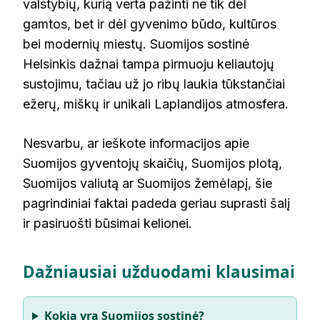
valstybių, kurią verta pažinti ne tik dėl
gamtos, bet ir dėl gyvenimo būdo, kultūros
bei modernių miestų. Suomijos sostinė
Helsinkis dažnai tampa pirmuoju keliautojų
sustojimu, tačiau už jo ribų laukia tūkstančiai
ežerų, miškų ir unikali Laplandijos atmosfera.
Nesvarbu, ar ieškote informacijos apie
Suomijos gyventojų skaičių, Suomijos plotą,
Suomijos valiutą ar Suomijos žemėlapį, šie
pagrindiniai faktai padeda geriau suprasti šalį
ir pasiruošti būsimai kelionei.
Dažniausiai užduodami klausimai
Kokia yra Suomijos sostinė?