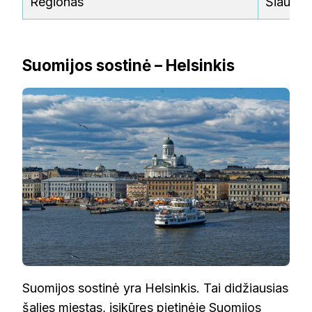
Regionas
Šiaurės
Suomijos sostinė – Helsinkis
Suomijos sostinė yra Helsinkis. Tai didžiausias
šalies miestas, įsikūręs pietinėje Suomijos