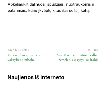
Apkeliauk.lt dalinuosi įspūdžiais, nuotraukomis ir
patarimais, kurie įkvėptų kitus išsiruošti į kelią.
ANKSTESNIS
KITAS
Post
Liuksemburgo vėliava ir
San Marinas: sostinė, kalba,
Navigation
valstybės simboliai
žemėlapis ir ryšys su Italija
Naujienos iš interneto