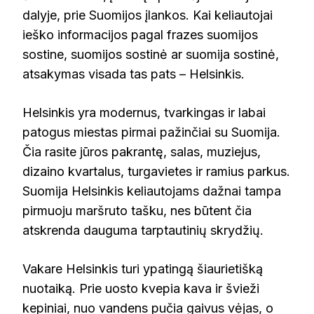
dalyje, prie Suomijos įlankos. Kai keliautojai
ieško informacijos pagal frazes suomijos
sostine, suomijos sostinė ar suomija sostinė,
atsakymas visada tas pats – Helsinkis.
Helsinkis yra modernus, tvarkingas ir labai
patogus miestas pirmai pažinčiai su Suomija.
Čia rasite jūros pakrantę, salas, muziejus,
dizaino kvartalus, turgavietes ir ramius parkus.
Suomija Helsinkis keliautojams dažnai tampa
pirmuoju maršruto tašku, nes būtent čia
atskrenda dauguma tarptautinių skrydžių.
Vakare Helsinkis turi ypatingą šiaurietišką
nuotaiką. Prie uosto kvepia kava ir švieži
kepiniai, nuo vandens pučia gaivus vėjas, o