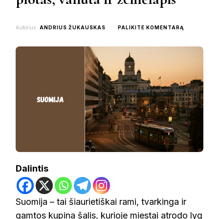
ON
Autorius
ANDRIUS ŽUKAUSKAS
PALIKITE KOMENTARĄ
SUOMIJA:
SOSTINĖ,
GYVENTOJA
PLOTAS,
VALIUTA
IR
ŽEMĖLAPIS
Dalintis
Suomija – tai šiaurietiškai rami, tvarkinga ir
gamtos kupina šalis, kurioje miestai atrodo lyg