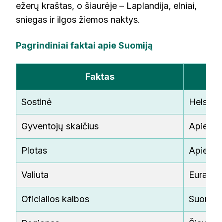
ežerų kraštas, o šiaurėje – Laplandija, elniai,
sniegas ir ilgos žiemos naktys.
Pagrindiniai faktai apie Suomiją
Faktas
Sostinė
Helsinki
Gyventojų skaičius
Apie 5,
Plotas
Apie 33
Valiuta
Euras
Oficialios kalbos
Suomių 