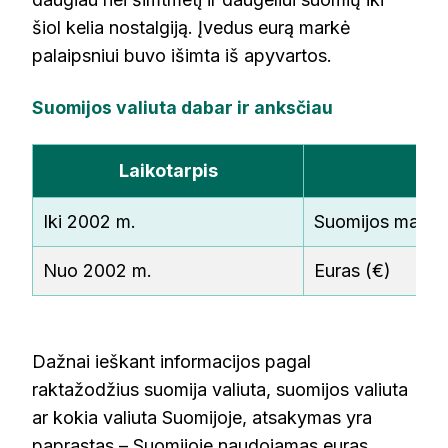
šiol kelia nostalgiją. Įvedus eurą markė
palaipsniui buvo išimta iš apyvartos.
Suomijos valiuta dabar ir anksčiau
Laikotarpis
Iki 2002 m.
Suomijos markė
Nuo 2002 m.
Euras (€)
Dažnai ieškant informacijos pagal
raktažodžius suomija valiuta, suomijos valiuta
ar kokia valiuta Suomijoje, atsakymas yra
paprastas – Suomijoje naudojamas euras,