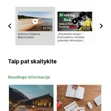
00:09
17:03
Autorius Edgaras
„Bręstantis blogis“ –
Autorius K
Mascinskas
kriminalinis serialas
Paškeviči
pakeitęs televizijos...
Taip pat skaitykite
Naudinga informacija