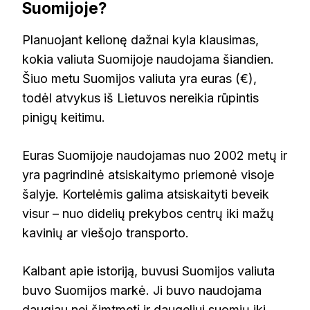
Suomijoje?
Planuojant kelionę dažnai kyla klausimas,
kokia valiuta Suomijoje naudojama šiandien.
Šiuo metu Suomijos valiuta yra euras (€),
todėl atvykus iš Lietuvos nereikia rūpintis
pinigų keitimu.
Euras Suomijoje naudojamas nuo 2002 metų ir
yra pagrindinė atsiskaitymo priemonė visoje
šalyje. Kortelėmis galima atsiskaityti beveik
visur – nuo didelių prekybos centrų iki mažų
kavinių ar viešojo transporto.
Kalbant apie istoriją, buvusi Suomijos valiuta
buvo Suomijos markė. Ji buvo naudojama
daugiau nei šimtmetį ir daugeliui suomių iki