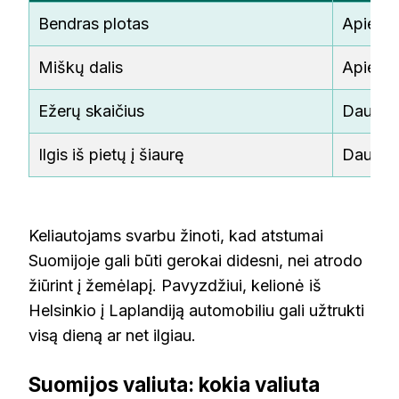
Bendras plotas
Apie 3
Miškų dalis
Apie 75
Ežerų skaičius
Daugiau
Ilgis iš pietų į šiaurę
Daugiau
Keliautojams svarbu žinoti, kad atstumai
Suomijoje gali būti gerokai didesni, nei atrodo
žiūrint į žemėlapį. Pavyzdžiui, kelionė iš
Helsinkio į Laplandiją automobiliu gali užtrukti
visą dieną ar net ilgiau.
Suomijos valiuta: kokia valiuta