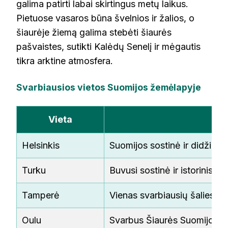
galima patirti labai skirtingus metų laikus.
Pietuose vasaros būna švelnios ir žalios, o
šiaurėje žiemą galima stebėti šiaurės
pašvaistes, sutikti Kalėdų Senelį ir mėgautis
tikra arktine atmosfera.
Svarbiausios vietos Suomijos žemėlapyje
Vieta
Kuo
Helsinkis
Suomijos sostinė ir didžiaus
Turku
Buvusi sostinė ir istorinis ce
Tamperė
Vienas svarbiausių šalies mi
Oulu
Svarbus Šiaurės Suomijos c