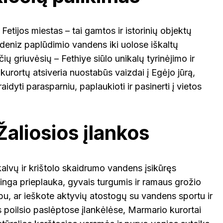
Fetijos miestas – tai gamtos ir istorinių objektų
eniz paplūdimio vandens iki uolose iškaltų
ių griuvėsių – Fethiye siūlo unikalų tyrinėjimo ir
s kurortų atsiveria nuostabūs vaizdai į Egėjo jūrą,
raidyti parasparniu, paplaukioti ir pasinerti į vietos
aliosios įlankos
alvų ir krištolo skaidrumo vandens įsikūręs
inga prieplauka, gyvais turgumis ir ramaus grožio
bu, ar ieškote aktyvių atostogų su vandens sportu ir
s poilsio paslėptose įlankėlėse, Marmario kurortai