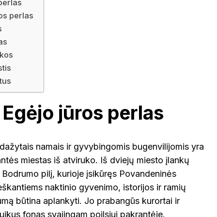
perlas
os perlas
s
VOKIETI
mas
nkos
stis
rtus
Egėjo jūros perlas
dažytais namais ir gyvybingomis bugenvilijomis yra
ntės miestas iš atviruko. Iš dviejų miesto įlankų
nę Bodrumo pilį, kurioje įsikūręs Povandeninės
eškantiems naktinio gyvenimo, istorijos ir ramių
mą būtina aplankyti. Jo prabangūs kurortai ir
puikus fonas svajingam poilsiui pakrantėje.