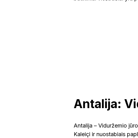
Antalija: V
Antalija – Viduržemio jūro
Kaleiçi ir nuostabiais pap