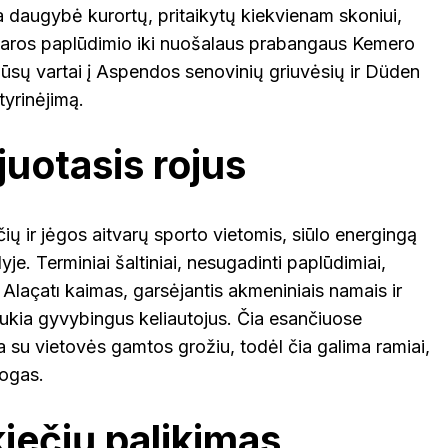
a daugybė kurortų, pritaikytų kiekvienam skoniui,
Laros paplūdimio iki nuošalaus prabangaus Kemero
i jūsų vartai į Aspendos senovinių griuvėsių ir Düden
tyrinėjimą.
uotasis rojus
ių ir jėgos aitvarų sporto vietomis, siūlo energingą
je. Terminiai šaltiniai, nesugadinti paplūdimiai,
s Alaçatı kaimas, garsėjantis akmeniniais namais ir
ukia gyvybingus keliautojus. Čia esančiuose
 su vietovės gamtos grožiu, todėl čia galima ramiai,
togas.
kiečių palikimas