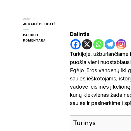
KR
Autorius
JOGAILĖ PETKUTĖ
Dalintis
PALIKITE
ON
KOMENTARĄ
MOL
TURKIJOS
KURORTAI:
Turkijoje, užburiančiame i
KĄ
puošia vieni nuostabiausi
APLANKYTI?
PA
Egėjo jūros vandenų iki 
saulės ieškotojams, isto
RAS
vadove leisimės į kelionę
kurių kiekvienas žada ne
saulės ir pasinerkime į sp
ŠVE
Turinys
UT