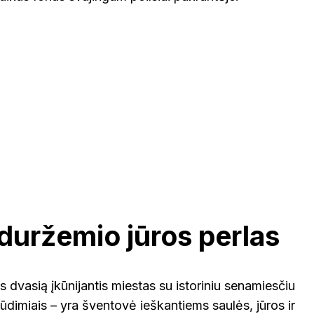
iduržemio jūros perlas
s dvasią įkūnijantis miestas su istoriniu senamiesčiu
lūdimiais – yra šventovė ieškantiems saulės, jūros ir