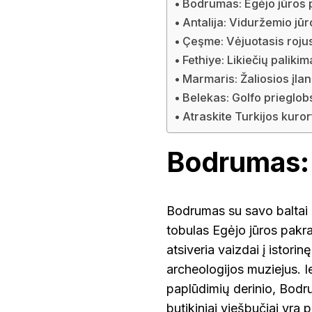
Bodrumas: Egėjo jūros 
Antalija: Viduržemio jūr
Çeşme: Vėjuotasis roju
Fethiye: Likiečių paliki
Marmaris: Žaliosios įla
Belekas: Golfo prieglob
Atraskite Turkijos kuro
Bodrumas: 
Bodrumas su savo baltai 
tobulas Egėjo jūros pakra
atsiveria vaizdai į istori
archeologijos muziejus. I
paplūdimių derinio, Bodru
butikiniai viešbučiai yra 