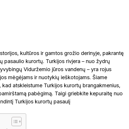
KINIJA
GRAIKIJA
JORDANIJA
MALAIZ
ETINGA
KUPIŠKIS
MARIJAMPO
LATVIJA
NIDA
VIETNAMAS
ĖTAI
PAGĖGIAI
storijos, kultūros ir gamtos grožio derinyje, pakrantę
ų pasaulio kurortų. Turkijos rivjera – nuo žydrų
NEVĖŽYS
PASVALYS
PLUNGĖ
gyvybingų Viduržemio jūros vandenų – yra rojus
rijos mėgėjams ir nuotykių ieškotojams. Šiame
EINIAI
ROKIŠKIS
ŠIAULIAI
PRAN
, kad atskleistume Turkijos kurortų brangakmenius,
pamirštamą pabėgimą. Taigi griebkite kepuraitę nuo
indintį Turkijos kurortų pasaulį
NTOJI
TAURAGĖ
TELŠIAI
ŠVEICA
ENA
VILNIUS
ZARASAI