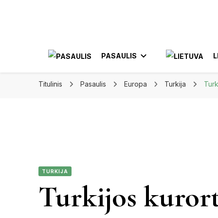
Apkeliauk.lt
PASAULIS
L
Titulinis
Pasaulis
Europa
Turkija
Turk
AZIJA
AL
AMERIKA
ELE
MEKSIKA
TURKIJA
JON
Turkijos kurort
KA