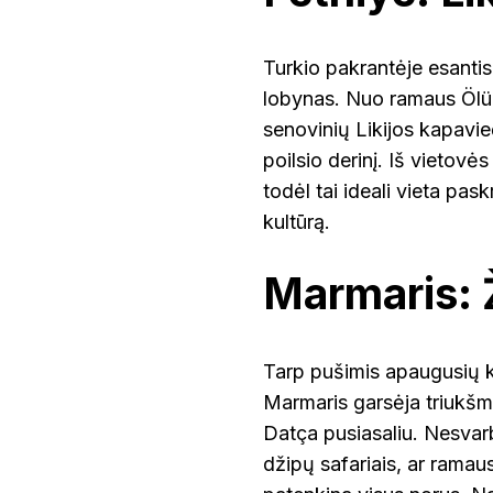
Turkio pakrantėje esantis 
lobynas. Nuo ramaus Ölüd
senovinių Likijos kapavieč
poilsio derinį. Iš vietovė
todėl tai ideali vieta pask
kultūrą.
Marmaris: Ž
Tarp pušimis apaugusių k
Marmaris garsėja triukšm
Datça pusiasaliu. Nesvar
džipų safariais, ar ramau