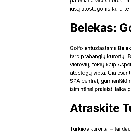
patenkina visus norus. Na
jūsų atostogoms kurorte 
Belekas: Go
Golfo entuziastams Beleka
tarp prabangių kurortų. Be
vietovių, tokių kaip Aspe
atostogų vieta. Čia esanty
SPA centrai, gurmaniški 
įsimintinai praleisti laiką g
Atraskite T
Turkijos kurortai – tai dau