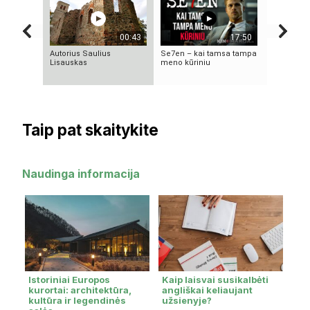
00:43
17:50
Autorius Saulius
Se7en – kai tamsa tampa
KAMUOLIN
Lisauskas
meno kūriniu
MĮSLINGA
PASLAPTI
Taip pat skaitykite
Naudinga informacija
Istoriniai Europos
Kaip laisvai susikalbėti
kurortai: architektūra,
angliškai keliaujant
kultūra ir legendinės
užsienyje?