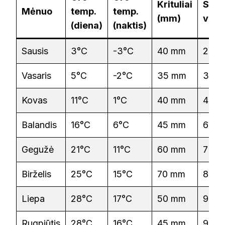
Krituliai
Saul
Mėnuo
temp.
temp.
(mm)
val.
(diena)
(naktis)
Sausis
3°C
-3°C
40 mm
2 h
Vasaris
5°C
-2°C
35 mm
3 h
Kovas
11°C
1°C
40 mm
4 h
Balandis
16°C
6°C
45 mm
6 h
Gegužė
21°C
11°C
60 mm
7 h
Birželis
25°C
15°C
70 mm
8 h
Liepa
28°C
17°C
50 mm
9 h
Rugpjūtis
28°C
16°C
45 mm
9 h