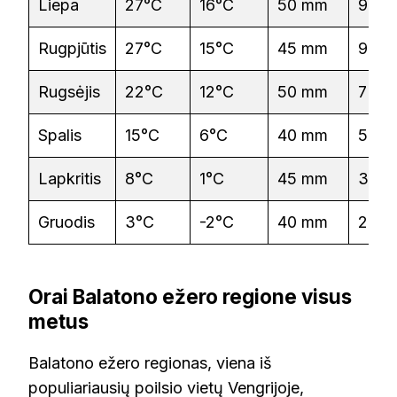
Liepa
27°C
16°C
50 mm
9 h
Rugpjūtis
27°C
15°C
45 mm
9 h
Rugsėjis
22°C
12°C
50 mm
7 h
Spalis
15°C
6°C
40 mm
5 h
Lapkritis
8°C
1°C
45 mm
3 h
Gruodis
3°C
-2°C
40 mm
2 h
Orai Balatono ežero regione visus
metus
Balatono ežero regionas, viena iš
populiariausių poilsio vietų Vengrijoje,