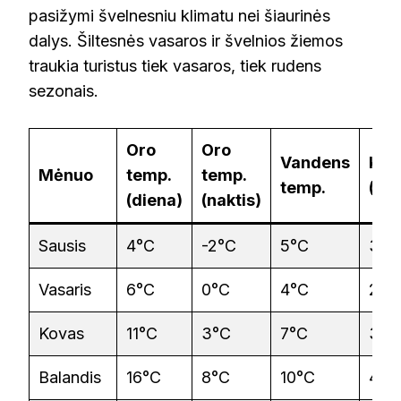
pasižymi švelnesniu klimatu nei šiaurinės
dalys. Šiltesnės vasaros ir švelnios žiemos
traukia turistus tiek vasaros, tiek rudens
sezonais.
Oro
Oro
Vandens
Krit
Mėnuo
temp.
temp.
temp.
(mm
(diena)
(naktis)
Sausis
4°C
-2°C
5°C
30 
Vasaris
6°C
0°C
4°C
25 
Kovas
11°C
3°C
7°C
35 
Balandis
16°C
8°C
10°C
40 