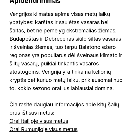
Apibendrinimas
Vengrijos klimatas apima visas metų laikų
ypatybes: karštas ir saulėtas vasaras bei
šaltas, bet ne pernelyg ekstremalias žiemas.
Budapeštas ir Debrecenas siūlo šiltas vasaras
ir švelnias žiemas, tuo tarpu Balatono ežero
regionas yra populiarus dėl švelnaus klimato ir
šiltų vasarų, puikiai tinkantis vasaros
atostogoms. Vengrija yra tinkama kelionių
kryptis bet kuriuo metų laiku, priklausomai nuo
to, kokio sezono orai jus labiausiai domina.
Čia rasite daugiau informacijos apie kitų šalių
orus ištisus metus:
Orai Italijoje visus metus
Orai Rumunijoje visus metus