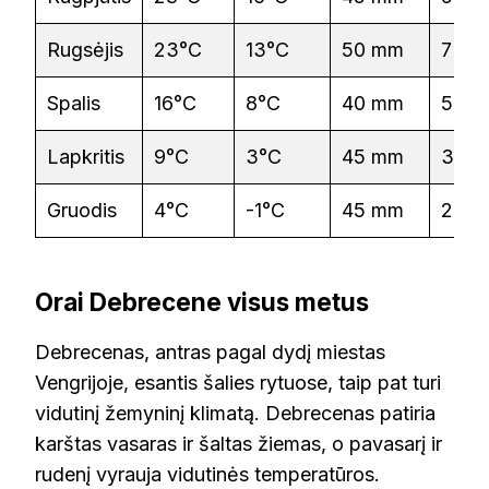
Rugsėjis
23°C
13°C
50 mm
7 h
Spalis
16°C
8°C
40 mm
5 h
Lapkritis
9°C
3°C
45 mm
3 h
Gruodis
4°C
-1°C
45 mm
2 h
Orai Debrecene visus metus
Debrecenas, antras pagal dydį miestas
Vengrijoje, esantis šalies rytuose, taip pat turi
vidutinį žemyninį klimatą. Debrecenas patiria
karštas vasaras ir šaltas žiemas, o pavasarį ir
rudenį vyrauja vidutinės temperatūros.