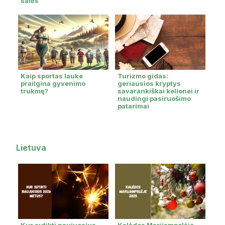
salės
Kaip sportas lauke
Turizmo gidas:
prailgina gyvenimo
geriausios kryptys
trukmę?
savarankiškai kelionei ir
naudingi pasiruošimo
patarimai
Lietuva
Kur sutikti naujuosius
Kalėdos Marijampolėje