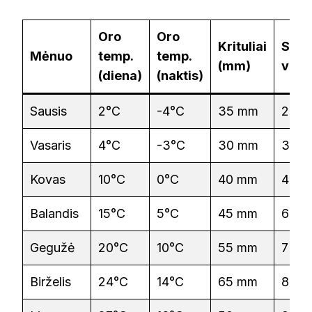
Oro
Oro
Krituliai
Saul
Mėnuo
temp.
temp.
(mm)
val.
(diena)
(naktis)
Sausis
2°C
-4°C
35 mm
2 h
Vasaris
4°C
-3°C
30 mm
3 h
Kovas
10°C
0°C
40 mm
4 h
Balandis
15°C
5°C
45 mm
6 h
Gegužė
20°C
10°C
55 mm
7 h
Birželis
24°C
14°C
65 mm
8 h