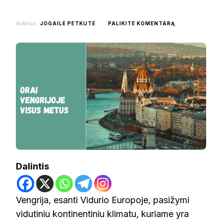
ON
Autorius
JOGAILĖ PETKUTĖ
PALIKITE KOMENTARĄ
ORAI
VENGRIJOJE
VISUS
METUS:
VIDUTINIO
KLIMATO
SEZONŲ
KAITA
Dalintis
Vengrija, esanti Vidurio Europoje, pasižymi
vidutiniu kontinentiniu klimatu, kuriame yra