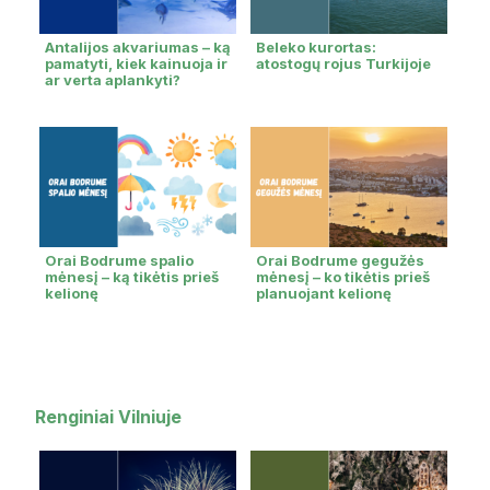
Antalijos akvariumas – ką
Beleko kurortas:
pamatyti, kiek kainuoja ir
atostogų rojus Turkijoje
ar verta aplankyti?
Orai Bodrume spalio
Orai Bodrume gegužės
mėnesį – ką tikėtis prieš
mėnesį – ko tikėtis prieš
kelionę
planuojant kelionę
Renginiai Vilniuje