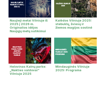
Naujieji metai Vilniuje iš
Kalėdos Vilniuje 2025:
2025 į 2026 m.
stebuklų, šviesų ir
Originalios idėjos
žiemos magijos sostinė
Naujųjų metų sutikimui
Helovinas Kalnų parke:
Mindauginės Vilniuje
„Nakties valdovai“
2025: Programa
Vilniuje 2025