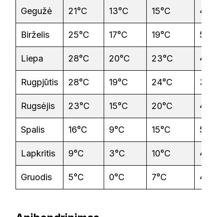
Gegužė
21°C
13°C
15°C
45 
Birželis
25°C
17°C
19°C
50 
Liepa
28°C
20°C
23°C
40 
Rugpjūtis
28°C
19°C
24°C
35 
Rugsėjis
23°C
15°C
20°C
45 
Spalis
16°C
9°C
15°C
50 
Lapkritis
9°C
3°C
10°C
45 
Gruodis
5°C
0°C
7°C
40 