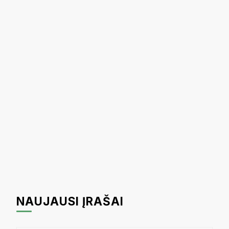
tarp
įrašų
NAUJAUSI ĮRAŠAI