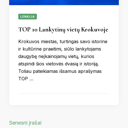
LENKIJA
TOP 10 Lankytinų vietų Krokuvoje
Krokuvos miestas, turtingas savo istorine
ir kultūrine praeitimi, siūlo lankytojams
daugybę neįkainojamų vietų, kurios
atspindi šios vietovės dvasią ir istoriją.
Toliau pateikiamas išsamus aprašymas
TOP …
Navigacija
Senesni įrašai