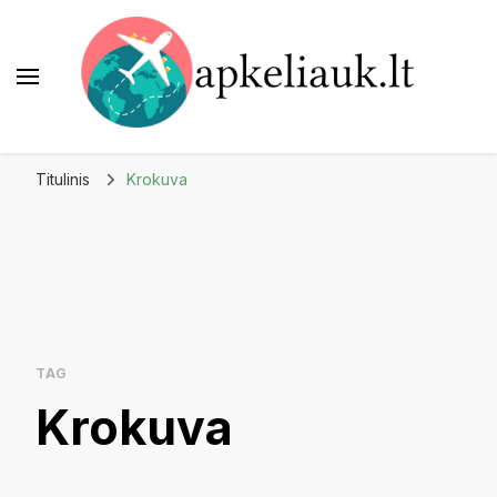
Apkeliauk.lt
Titulinis
Krokuva
TAG
Krokuva