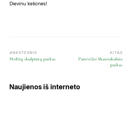
Dievinu keliones!
ANKSTESNIS
KITAS
Post
Molėtų skulptūrų parkas
Panevėžio Skaistakalnio
Navigation
parkas
Naujienos iš interneto