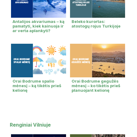
Antalijos akvariumas – ką
Beleko kurortas:
pamatyti, kiek kainuoja ir
atostogų rojus Turkijoje
ar verta aplankyti?
Orai Bodrume spalio
Orai Bodrume gegužės
mėnesį – ką tikėtis prieš
mėnesį – ko tikėtis prieš
kelionę
planuojant kelionę
Renginiai Vilniuje