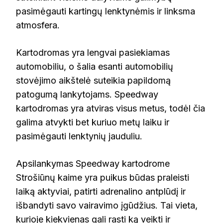
pasimėgauti kartingų lenktynėmis ir linksma
atmosfera.
Kartodromas yra lengvai pasiekiamas
automobiliu, o šalia esanti automobilių
stovėjimo aikštelė suteikia papildomą
patogumą lankytojams. Speedway
kartodromas yra atviras visus metus, todėl čia
galima atvykti bet kuriuo metų laiku ir
pasimėgauti lenktynių jauduliu.
Apsilankymas Speedway kartodrome
Strošiūnų kaime yra puikus būdas praleisti
laiką aktyviai, patirti adrenalino antplūdį ir
išbandyti savo vairavimo įgūdžius. Tai vieta,
kurioje kiekvienas gali rasti ką veikti ir