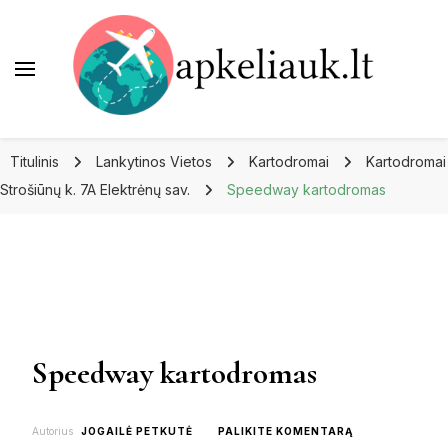
Apkeliauk.lt
Titulinis
Lankytinos Vietos
Kartodromai
Kartodromai
Strošiūnų k. 7A Elektrėnų sav.
Speedway kartodromas
Speedway kartodromas
ON
Autorius
JOGAILĖ PETKUTĖ
PALIKITE KOMENTARĄ