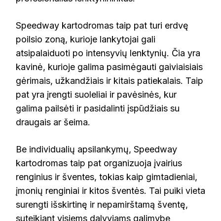
Speedway kartodromas taip pat turi erdvę
poilsio zoną, kurioje lankytojai gali
atsipalaiduoti po intensyvių lenktynių. Čia yra
kavinė, kurioje galima pasimėgauti gaiviaisiais
gėrimais, užkandžiais ir kitais patiekalais. Taip
pat yra įrengti suoleliai ir pavėsinės, kur
galima pailsėti ir pasidalinti įspūdžiais su
draugais ar šeima.
Be individualių apsilankymų, Speedway
kartodromas taip pat organizuoja įvairius
renginius ir šventes, tokias kaip gimtadieniai,
įmonių renginiai ir kitos šventės. Tai puiki vieta
surengti išskirtinę ir nepamirštamą šventę,
suteikiant visiems dalyviams galimybę