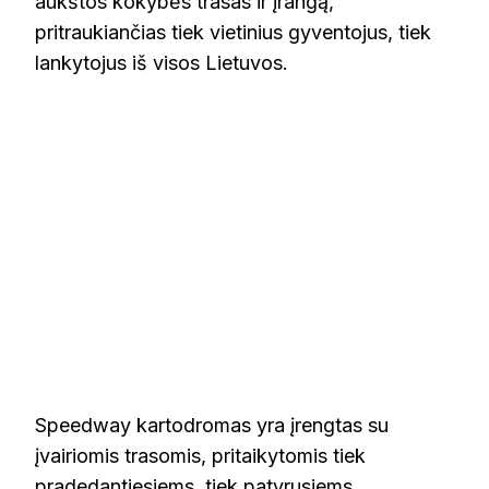
aukštos kokybės trasas ir įrangą,
pritraukiančias tiek vietinius gyventojus, tiek
lankytojus iš visos Lietuvos.
Speedway kartodromas yra įrengtas su
įvairiomis trasomis, pritaikytomis tiek
pradedantiesiems, tiek patyrusiems