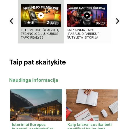
09:20
06:20
10 FILMUOSE IŠGALVOTŲ
KAIP KINIJA TAPO
5 MOKSLIN
TECHNOLOGIJŲ, KURIOS
„PASAULIO FABRIKU“:
DINGO BE 
TAPO REALYBE
NUTYLĖTA ISTORIJA
SAVO IŠRA
Taip pat skaitykite
Naudinga informacija
Istoriniai Europos
Kaip laisvai susikalbėti
kurortai: architektūra,
angliškai keliaujant