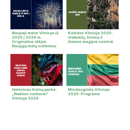
Naujieji metai Vilniuje iš
Kalėdos Vilniuje 2025:
2025 į 2026 m.
stebuklų, šviesų ir
Originalios idėjos
žiemos magijos sostinė
Naujųjų metų sutikimui
Helovinas Kalnų parke:
Mindauginės Vilniuje
„Nakties valdovai“
2025: Programa
Vilniuje 2025