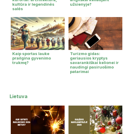
kultūra ir legendinės
užsienyje?
salės
Kaip sportas lauke
Turizmo gidas:
prailgina gyvenimo
geriausios kryptys
trukmę?
savarankiškai kelionei ir
naudingi pasiruošimo
patarimai
Lietuva