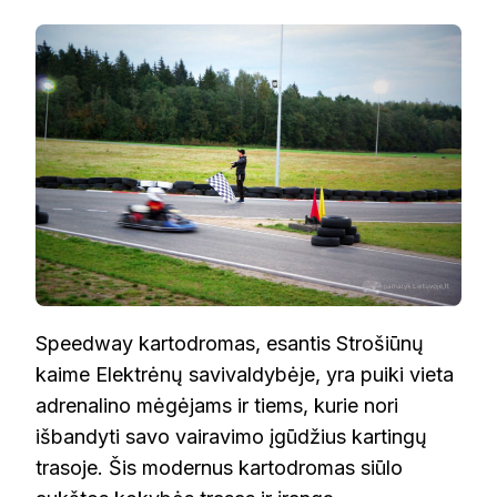
SPEEDWAY
KARTODROMA
Speedway kartodromas, esantis Strošiūnų
kaime Elektrėnų savivaldybėje, yra puiki vieta
adrenalino mėgėjams ir tiems, kurie nori
išbandyti savo vairavimo įgūdžius kartingų
trasoje. Šis modernus kartodromas siūlo