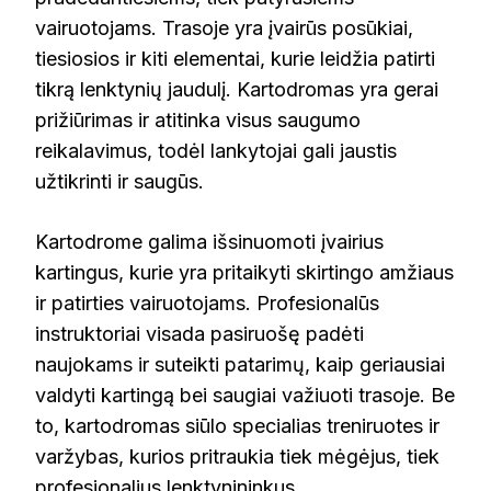
vairuotojams. Trasoje yra įvairūs posūkiai,
tiesiosios ir kiti elementai, kurie leidžia patirti
tikrą lenktynių jaudulį. Kartodromas yra gerai
prižiūrimas ir atitinka visus saugumo
reikalavimus, todėl lankytojai gali jaustis
užtikrinti ir saugūs.
Kartodrome galima išsinuomoti įvairius
kartingus, kurie yra pritaikyti skirtingo amžiaus
ir patirties vairuotojams. Profesionalūs
instruktoriai visada pasiruošę padėti
naujokams ir suteikti patarimų, kaip geriausiai
valdyti kartingą bei saugiai važiuoti trasoje. Be
to, kartodromas siūlo specialias treniruotes ir
varžybas, kurios pritraukia tiek mėgėjus, tiek
profesionalius lenktynininkus.