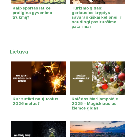
Kaip sportas lauke
Turizmo gidas:
prailgina gyvenimo
geriausios kryptys
trukmę?
savarankiškai kelionei ir
naudingi pasiruošimo
patarimai
Lietuva
Kur sutikti naujuosius
Kalėdos Marijampolėje
2026 metus?
2025 – Magiškiausias
žiemos gidas