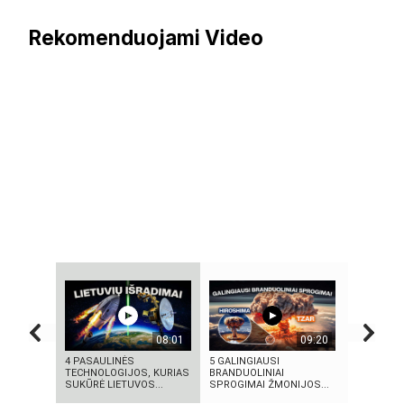
Rekomenduojami Video
08:01
09:20
4 PASAULINĖS
5 GALINGIAUSI
10 įtemptų
TECHNOLOGIJOS, KURIAS
BRANDUOLINIAI
stingdanči
SUKŪRĖ LIETUVOS...
SPROGIMAI ŽMONIJOS...