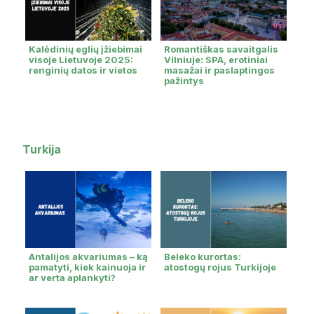
Kalėdinių eglių įžiebimai
Romantiškas savaitgalis
visoje Lietuvoje 2025:
Vilniuje: SPA, erotiniai
renginių datos ir vietos
masažai ir paslaptingos
pažintys
Turkija
Antalijos akvariumas – ką
Beleko kurortas:
pamatyti, kiek kainuoja ir
atostogų rojus Turkijoje
ar verta aplankyti?