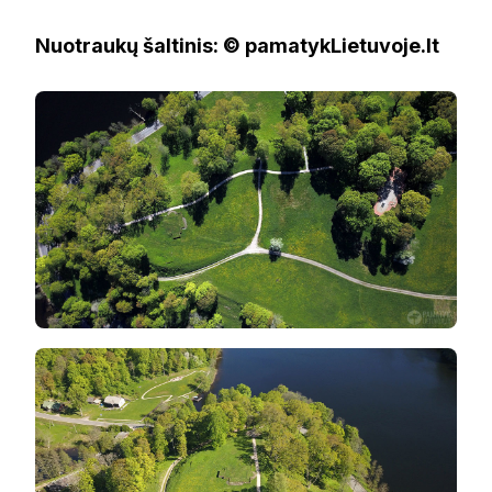
Nuotraukų šaltinis: © pamatykLietuvoje.lt