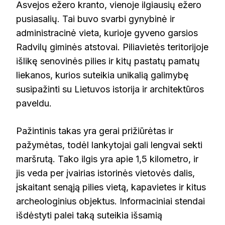
Asvejos ežero kranto, vienoje ilgiausių ežero
pusiasalių. Tai buvo svarbi gynybinė ir
administracinė vieta, kurioje gyveno garsios
Radvilų giminės atstovai. Piliavietės teritorijoje
išlikę senovinės pilies ir kitų pastatų pamatų
liekanos, kurios suteikia unikalią galimybę
susipažinti su Lietuvos istorija ir architektūros
paveldu.
Pažintinis takas yra gerai prižiūrėtas ir
pažymėtas, todėl lankytojai gali lengvai sekti
maršrutą. Tako ilgis yra apie 1,5 kilometro, ir
jis veda per įvairias istorinės vietovės dalis,
įskaitant senąją pilies vietą, kapavietes ir kitus
archeologinius objektus. Informaciniai stendai
išdėstyti palei taką suteikia išsamią