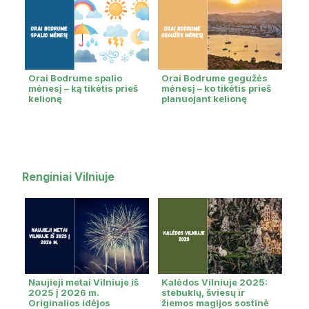
Orai Bodrume spalio
Orai Bodrume gegužės
mėnesį – ką tikėtis prieš
mėnesį – ko tikėtis prieš
kelionę
planuojant kelionę
Renginiai Vilniuje
Naujieji metai Vilniuje iš
Kalėdos Vilniuje 2025:
2025 į 2026 m.
stebuklų, šviesų ir
Originalios idėjos
žiemos magijos sostinė