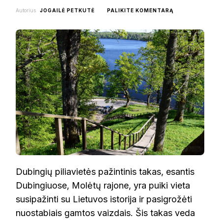
ON
Autorius
JOGAILĖ PETKUTĖ
PALIKITE KOMENTARĄ
DUBINGIŲ
PILIAVIETĖS
PAŽINTINIS
TAKAS
Dubingių piliavietės pažintinis takas, esantis
Dubingiuose, Molėtų rajone, yra puiki vieta
susipažinti su Lietuvos istorija ir pasigrožėti
nuostabiais gamtos vaizdais. Šis takas veda