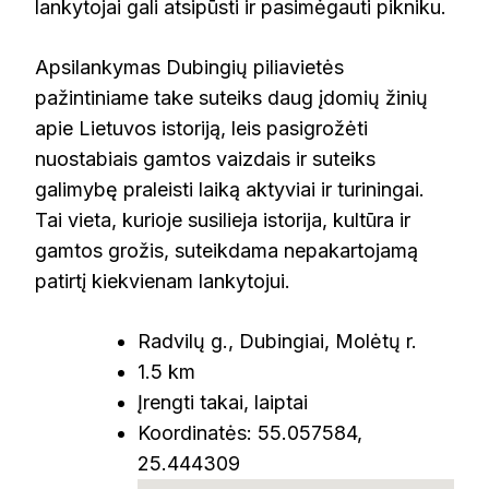
lankytojai gali atsipūsti ir pasimėgauti pikniku.
Apsilankymas Dubingių piliavietės
pažintiniame take suteiks daug įdomių žinių
apie Lietuvos istoriją, leis pasigrožėti
nuostabiais gamtos vaizdais ir suteiks
galimybę praleisti laiką aktyviai ir turiningai.
Tai vieta, kurioje susilieja istorija, kultūra ir
gamtos grožis, suteikdama nepakartojamą
patirtį kiekvienam lankytojui.
Radvilų g., Dubingiai, Molėtų r.
1.5 km
Įrengti takai, laiptai
Koordinatės: 55.057584,
25.444309