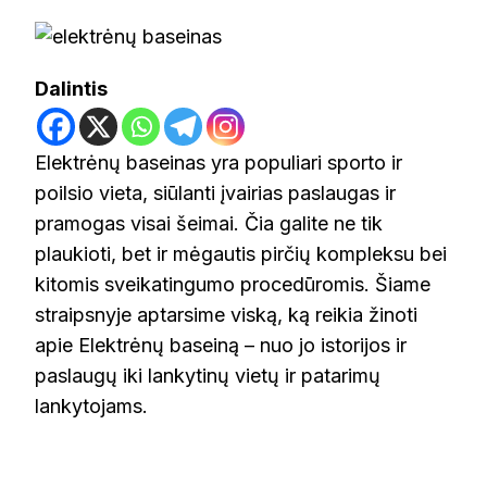
BASEINAS:
VANDENS
PRAMOGŲ
OAZĖ
Dalintis
LIETUVOJE
Elektrėnų baseinas yra populiari sporto ir
poilsio vieta, siūlanti įvairias paslaugas ir
pramogas visai šeimai. Čia galite ne tik
plaukioti, bet ir mėgautis pirčių kompleksu bei
kitomis sveikatingumo procedūromis. Šiame
straipsnyje aptarsime viską, ką reikia žinoti
apie Elektrėnų baseiną – nuo jo istorijos ir
paslaugų iki lankytinų vietų ir patarimų
lankytojams.