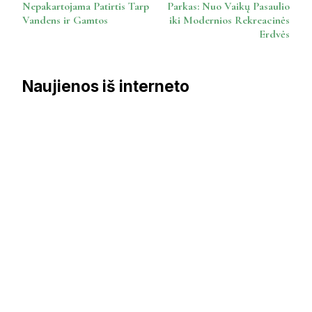
Navigation
Nepakartojama Patirtis Tarp
Parkas: Nuo Vaikų Pasaulio
Vandens ir Gamtos
iki Modernios Rekreacinės
Erdvės
Naujienos iš interneto