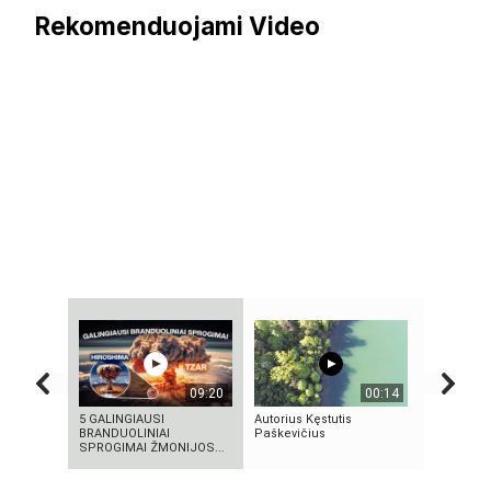
Rekomenduojami Video
09:20
00:14
5 GALINGIAUSI
Autorius Kęstutis
Vilniaus s
BRANDUOLINIAI
Paškevičius
SPROGIMAI ŽMONIJOS...