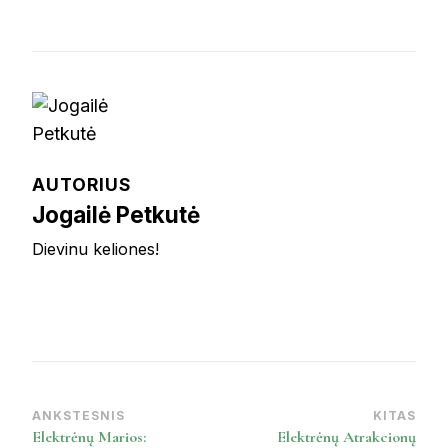
AUTORIUS
Jogailė Petkutė
Dievinu keliones!
ANKSTESNIS
KITAS
Post
Elektrėnų Marios:
Elektrėnų Atrakcionų