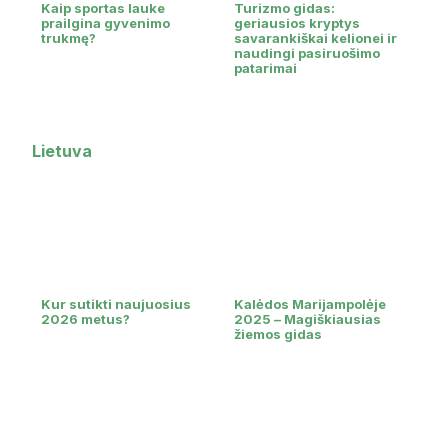
Kaip sportas lauke
Turizmo gidas:
prailgina gyvenimo
geriausios kryptys
trukmę?
savarankiškai kelionei ir
naudingi pasiruošimo
patarimai
Lietuva
Kur sutikti naujuosius
Kalėdos Marijampolėje
2026 metus?
2025 – Magiškiausias
žiemos gidas