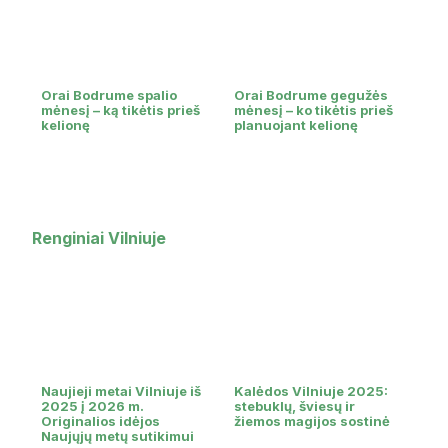
Orai Bodrume spalio
Orai Bodrume gegužės
mėnesį – ką tikėtis prieš
mėnesį – ko tikėtis prieš
kelionę
planuojant kelionę
Renginiai Vilniuje
Naujieji metai Vilniuje iš
Kalėdos Vilniuje 2025:
2025 į 2026 m.
stebuklų, šviesų ir
Originalios idėjos
žiemos magijos sostinė
Naujųjų metų sutikimui