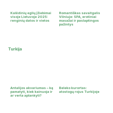
Kalėdinių eglių įžiebimai
Romantiškas savaitgalis
visoje Lietuvoje 2025:
Vilniuje: SPA, erotiniai
renginių datos ir vietos
masažai ir paslaptingos
pažintys
Turkija
Antalijos akvariumas – ką
Beleko kurortas:
pamatyti, kiek kainuoja ir
atostogų rojus Turkijoje
ar verta aplankyti?