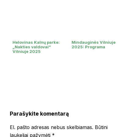
Helovinas Kalnų parke:
Mindauginės Vilniuje
„Nakties valdovai“
2025: Programa
Vilniuje 2025
Parašykite komentarą
El. pašto adresas nebus skelbiamas.
Būtini
laukeliai pažymėti
*