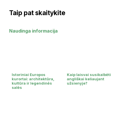
Taip pat skaitykite
Naudinga informacija
Istoriniai Europos
Kaip laisvai susikalbėti
kurortai: architektūra,
angliškai keliaujant
kultūra ir legendinės
užsienyje?
salės