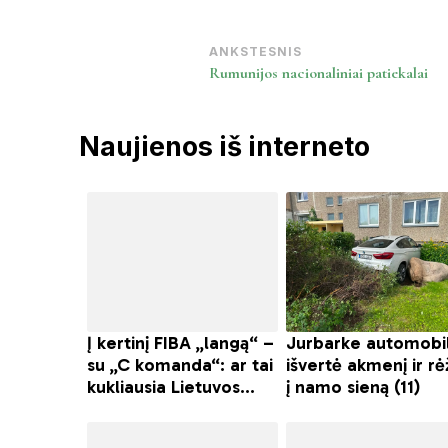
Post
ANKSTESNIS
Rumunijos nacionaliniai patiekalai
Navigation
Naujienos iš interneto