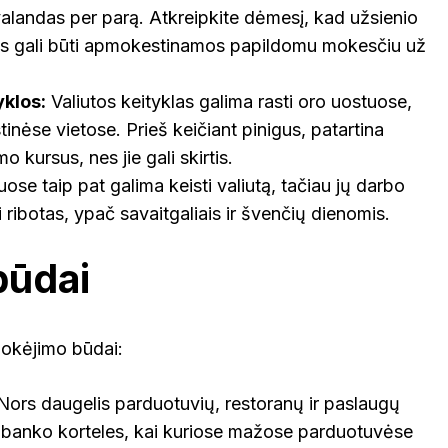
valandas per parą. Atkreipkite dėmesį, kad užsienio
ės gali būti apmokestinamos papildomu mokesčiu už
yklos:
Valiutos keityklas galima rasti oro uostuose,
istinėse vietose. Prieš keičiant pinigus, patartina
mo kursus, nes jie gali skirtis.
se taip pat galima keisti valiutą, tačiau jų darbo
ti ribotas, ypač savaitgaliais ir švenčių dienomis.
būdai
 mokėjimo būdai:
ors daugelis parduotuvių, restoranų ir paslaugų
a banko korteles, kai kuriose mažose parduotuvėse