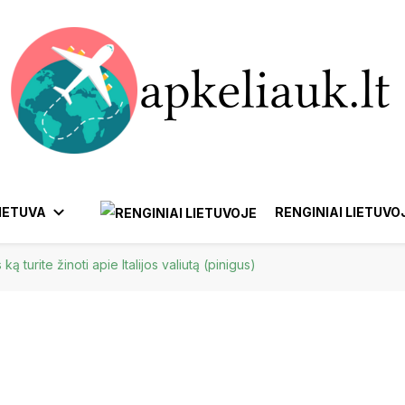
IETUVA
RENGINIAI LIETUVO
 ką turite žinoti apie Italijos valiutą (pinigus)
ANYKŠČIAI
BIRŠTONAS
AFRIKA
YTUS
EUROPA
KTRĖNAI
GARGŽDAI
IGNALINA
IJA
IZRAELIS