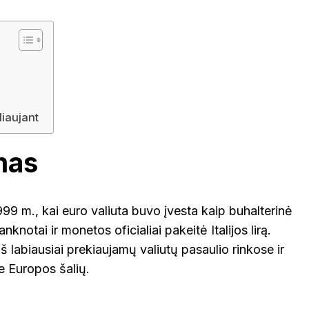
NTOJI
TAURAGĖ
TELŠIAI
ŠVEICA
ENA
VILNIUS
ZARASAI
liaujant
VOKIETI
mas
 1999 m., kai euro valiuta buvo įvesta kaip buhalterinė
knotai ir monetos oficialiai pakeitė Italijos lirą.
š labiausiai prekiaujamų valiutų pasaulio rinkose ir
 Europos šalių.