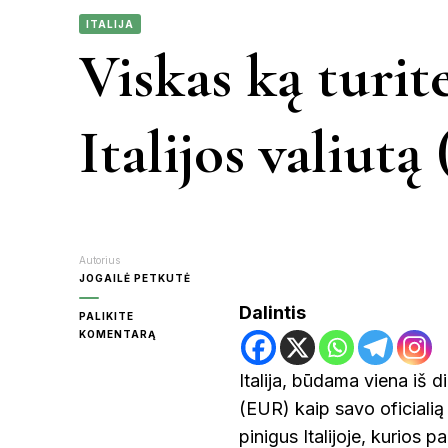
MEKSIKA
ITALIJA
JON
Viskas ką turite
KA
Italijos valiutą
KR
MOL
Autorius
JOGAILĖ PETKUTĖ
Dalintis
PALIKITE
ON
KOMENTARĄ
PA
VISKAS
KĄ
Italija, būdama viena iš d
TURITE
RAS
(EUR) kaip savo oficialią
ŽINOTI
APIE
pinigus Italijoje, kurios 
ITALIJOS