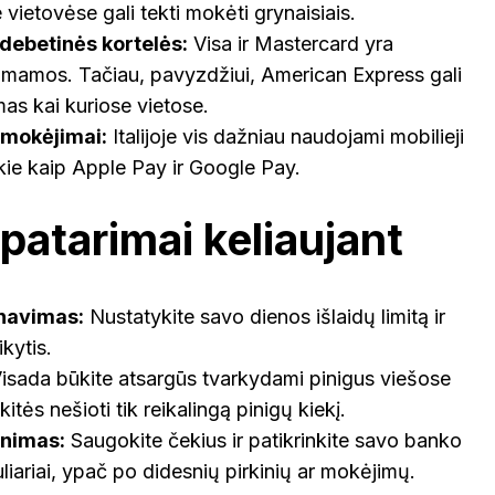
vietovėse gali tekti mokėti grynaisiais.
 debetinės kortelės:
Visa ir Mastercard yra
riimamos. Tačiau, pavyzdžiui, American Express gali
mas kai kuriose vietose.
 mokėjimai:
Italijoje vis dažniau naudojami mobilieji
kie kaip Apple Pay ir Google Pay.
 patarimai keliaujant
navimas:
Nustatykite savo dienos išlaidų limitą ir
ikytis.
isada būkite atsargūs tvarkydami pinigus viešose
kitės nešioti tik reikalingą pinigų kiekį.
inimas:
Saugokite čekius ir patikrinkite savo banko
liariai, ypač po didesnių pirkinių ar mokėjimų.