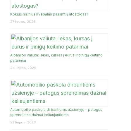
UKMERGĖ
Kokius nišinius kvepalus pasiimti į atostogas?
27 liepos, 2026
RIJA
TENERIFE
TURKIJA
ŽIEŽMARIAI
Albanijos valiuta: lekas, kursas į eurus ir pinigų keitimo
JA
patarimai
24 liepos, 2026
Automobilio paskola dirbantiems užsienyje – patogus
sprendimas dažnai keliaujantiems
22 liepos, 2026