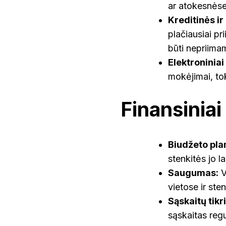
ar atokesnėse 
Kreditinės ir
plačiausiai p
būti nepriima
Elektroniniai
mokėjimai, to
Finansiniai
Biudžeto pla
stenkitės jo la
Saugumas:
V
vietose ir sten
Sąskaitų tikr
sąskaitas regu