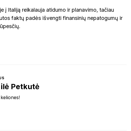
 į Italiją reikalauja atidumo ir planavimo, tačiau
iutos faktų padės išvengti finansinių nepatogumų ir
rūpesčių.
US
ilė Petkutė
 keliones!