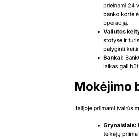
prieinami 24 
banko kortel
operaciją.
Valiutos keit
stotyse ir tur
palyginti keiti
Bankai:
Bankuo
laikas gali bū
Mokėjimo 
Italijoje priimami įvairūs
Grynaisiais:
N
teikėjų priim