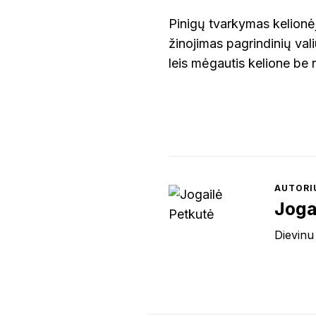
Pinigų tvarkymas kelionėje
žinojimas pagrindinių val
leis mėgautis kelione be 
AUTORI
Joga
Dievinu