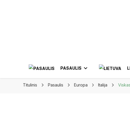
Apkeliauk.lt
PASAULIS
L
Titulinis
Pasaulis
Europa
Italija
Viskas
AZIJA
AL
AMERIKA
ELE
BRAZIL