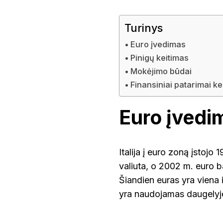
VALIUTĄ
ŠVE
(PINIGUS)
Turinys
Euro įvedimas
UT
Pinigų keitimas
Mokėjimo būdai
Finansiniai patarimai ke
Euro įvedi
Italija į euro zoną įstojo
valiuta, o 2002 m. euro ban
Šiandien euras yra viena i
yra naudojamas daugelyje