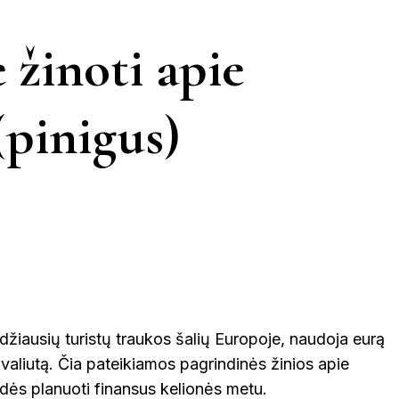
BELGIJA
INDONEZIJA
FILIPINAI
EGIPTAS
MAROKA
IŠKIS
JUODKRANTĖ
JURBARKAS
 žinoti apie
KĖDAINIAI
UNAS
KERNAVĖ
KINIJA
 (pinigus)
GRAIKIJA
JORDANIJA
MALAIZ
ETINGA
KUPIŠKIS
MARIJAMPO
LATVIJA
NIDA
VIETNAMAS
ĖTAI
PAGĖGIAI
NEVĖŽYS
PASVALYS
PLUNGĖ
idžiausių turistų traukos šalių Europoje, naudoja eurą
EINIAI
 valiutą. Čia pateikiamos pagrindinės žinios apie
ROKIŠKIS
ŠIAULIAI
PRAN
padės planuoti finansus kelionės metu.