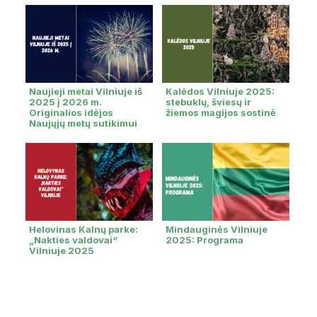
Naujieji metai Vilniuje iš
Kalėdos Vilniuje 2025:
2025 į 2026 m.
stebuklų, šviesų ir
Originalios idėjos
žiemos magijos sostinė
Naujųjų metų sutikimui
Helovinas Kalnų parke:
Mindauginės Vilniuje
„Nakties valdovai“
2025: Programa
Vilniuje 2025