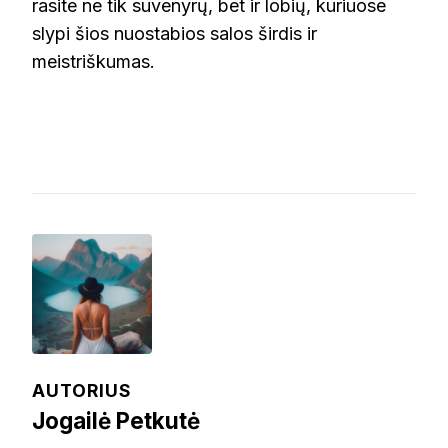
rasite ne tik suvenyrų, bet ir lobių, kuriuose
slypi šios nuostabios salos širdis ir
meistriškumas.
AUTORIUS
Jogailė Petkutė