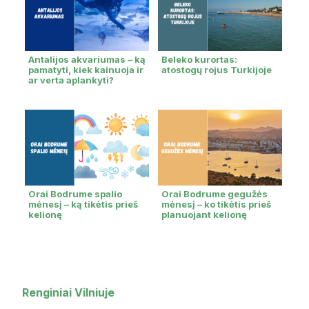
Antalijos akvariumas – ką
Beleko kurortas:
pamatyti, kiek kainuoja ir
atostogų rojus Turkijoje
ar verta aplankyti?
Orai Bodrume spalio
Orai Bodrume gegužės
mėnesį – ką tikėtis prieš
mėnesį – ko tikėtis prieš
kelionę
planuojant kelionę
Renginiai Vilniuje