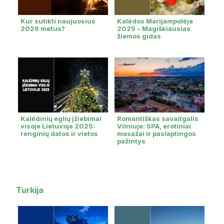
Kur sutikti naujuosius
Kalėdos Marijampolėje
2026 metus?
2025 – Magiškiausias
žiemos gidas
Kalėdinių eglių įžiebimai
Romantiškas savaitgalis
visoje Lietuvoje 2025:
Vilniuje: SPA, erotiniai
renginių datos ir vietos
masažai ir paslaptingos
pažintys
Turkija