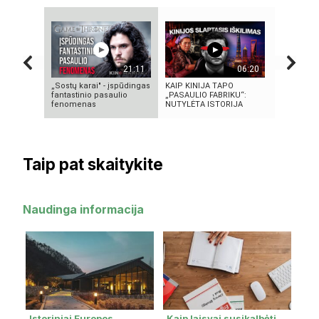
21:11
06:20
„Sostų karai" - įspūdingas
KAIP KINIJA TAPO
KAMUOLIN
fantastinio pasaulio
„PASAULIO FABRIKU“:
MĮSLINGA
fenomenas
NUTYLĖTA ISTORIJA
PASLAPTI
Taip pat skaitykite
Naudinga informacija
Istoriniai Europos
Kaip laisvai susikalbėti