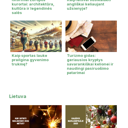
kurortai: architektūra,
angliškai keliaujant
kultūra ir legendinės
užsienyje?
salės
Kaip sportas lauke
Turizmo gidas:
prailgina gyvenimo
geriausios kryptys
trukmę?
savarankiškai kelionei ir
naudingi pasiruošimo
patarimai
Lietuva