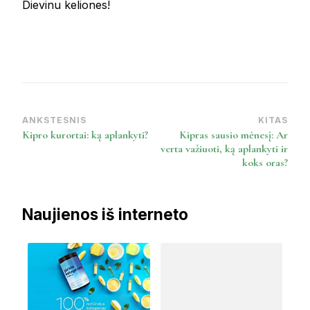
Dievinu keliones!
ANKSTESNIS
KITAS
Post
Kipro kurortai: ką aplankyti?
Kipras sausio mėnesį: Ar
Navigation
verta važiuoti, ką aplankyti ir
koks oras?
Naujienos iš interneto