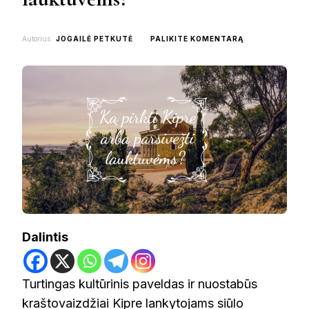
ON
Autorius
JOGAILĖ PETKUTĖ
PALIKITE KOMENTARĄ
KĄ
PIRKTI
KIPRE
ARBA
PARSIVEŽTI
LAUKTUVĖMS?
Dalintis
Turtingas kultūrinis paveldas ir nuostabūs
kraštovaizdžiai Kipre lankytojams siūlo