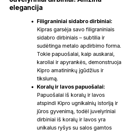
elegancija
Filigraniniai sidabro dirbiniai:
Kipras garsėja savo filigraniniais
sidabro dirbiniais – subtilia ir
sudėtinga metalo apdirbimo forma.
Tokie papuošalai, kaip auskarai,
karoliai ir apyrankės, demonstruoja
Kipro amatininkų įgūdžius ir
tikslumą.
Koralų ir lavos papuošalai:
Papuošalai iš koralų ir lavos
atspindi Kipro ugnikalnių istoriją ir
jūros gyvenimą, todėl juvelyriniai
dirbiniai iš koralų ir lavos yra
unikalus ryšys su salos gamtos