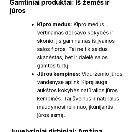
Gamtiniai produktai: Iš žemės ir
jūros
Kipro medus:
Kipro medus
vertinamas dėl savo kokybės ir
skonio, jis gaminamas iš įvairios
salos floros. Tai ne tik saldus
skanėstas, bet ir dalelė salos
gamtos turtų.
Jūros kempinės:
Viduržemio jūros
vandenyse aplink Kiprą auga
aukštos kokybės natūralios jūros
kempinės. Tai švelnus ir natūralus
maudymosi reikmuo, įkūnijantis
jūros esmę.
Juvelyriniai dirbiniai: Amžina