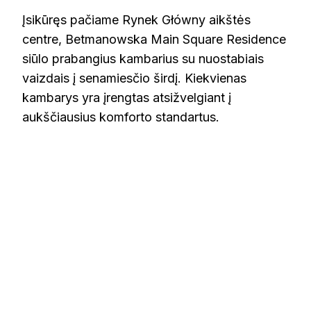
Įsikūręs pačiame Rynek Główny aikštės
centre, Betmanowska Main Square Residence
siūlo prabangius kambarius su nuostabiais
vaizdais į senamiesčio širdį. Kiekvienas
kambarys yra įrengtas atsižvelgiant į
aukščiausius komforto standartus.