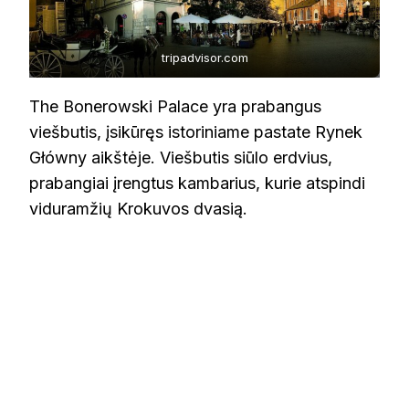
tripadvisor.com
The Bonerowski Palace yra prabangus
viešbutis, įsikūręs istoriniame pastate Rynek
Główny aikštėje. Viešbutis siūlo erdvius,
prabangiai įrengtus kambarius, kurie atspindi
viduramžių Krokuvos dvasią.