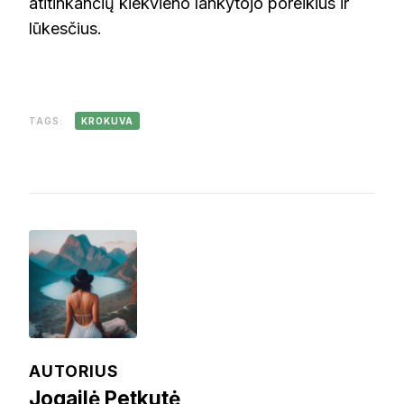
atitinkančių kiekvieno lankytojo poreikius ir
lūkesčius.
TAGS:
KROKUVA
AUTORIUS
Jogailė Petkutė