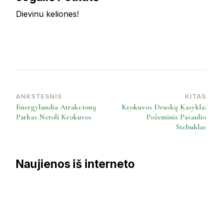
Dievinu keliones!
ANKSTESNIS
KITAS
Post
Energylandia Atrakcionų
Krokuvos Druskų Kasykla:
Navigation
Parkas Netoli Krokuvos
Požeminis Pasaulio
Stebuklas
Naujienos iš interneto