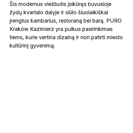
Šis modernus viešbutis įsikūręs buvusioje
žydų kvartalo dalyje ir siūlo šiuolaikiškai
įrengtus kambarius, restoraną bei barą. PURO
Kraków Kazimierz yra puikus pasirinkimas
tiems, kurie vertina dizainą ir nori patirti miesto
kultūrinį gyvenimą.