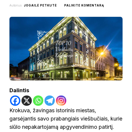
ON
Autorius
JOGAILĖ PETKUTĖ
PALIKITE KOMENTARĄ
TOP
10
VIEŠBUČIŲ
KROKUVOJE
Dalintis
Krokuva, žavingas istorinis miestas,
garsėjantis savo prabangiais viešbučiais, kurie
siūlo nepakartojamą apgyvendinimo patirtį.