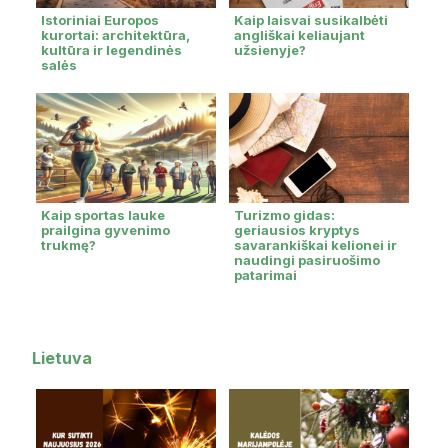
Istoriniai Europos
Kaip laisvai susikalbėti
kurortai: architektūra,
angliškai keliaujant
kultūra ir legendinės
užsienyje?
salės
Kaip sportas lauke
Turizmo gidas:
prailgina gyvenimo
geriausios kryptys
trukmę?
savarankiškai kelionei ir
naudingi pasiruošimo
patarimai
Lietuva