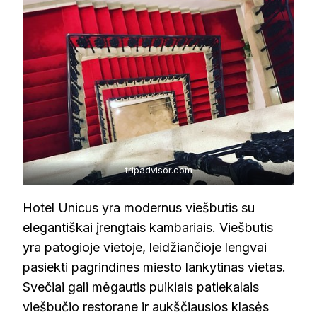
tripadvisor.com
Hotel Unicus yra modernus viešbutis su
elegantiškai įrengtais kambariais. Viešbutis
yra patogioje vietoje, leidžiančioje lengvai
pasiekti pagrindines miesto lankytinas vietas.
Svečiai gali mėgautis puikiais patiekalais
viešbučio restorane ir aukščiausios klasės