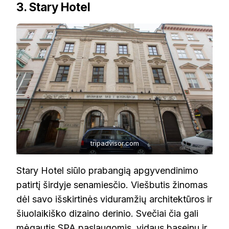
3. Stary Hotel
tripadvisor.com
Stary Hotel siūlo prabangią apgyvendinimo
patirtį širdyje senamiesčio. Viešbutis žinomas
dėl savo išskirtinės viduramžių architektūros ir
šiuolaikiško dizaino derinio. Svečiai čia gali
mėgautis SPA paslaugomis, vidaus baseinu ir