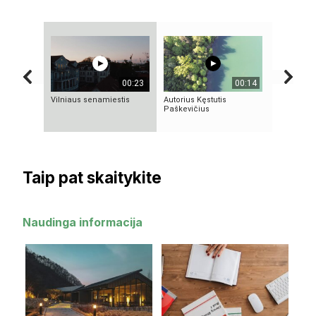
00:23
00:14
Vilniaus senamiestis
Autorius Kęstutis
Vilniaus s
Paškevičius
Taip pat skaitykite
Naudinga informacija