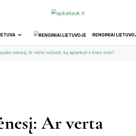
IETUVA
RENGINIAI LIETUVO
spalio mėnesį: Ar verta važiuoti, ką aplankyti ir koks oras?
ANYKŠČIAI
BIRŠTONAS
AFRIKA
YTUS
EUROPA
KTRĖNAI
GARGŽDAI
IGNALINA
IZRAELIS
BELGIJA
BRAZILIJA
INDONEZIJA
FILIPINAI
EGIPTAS
MAROKA
IŠKIS
JUODKRANTĖ
JURBARKAS
nesį: Ar verta
KĖDAINIAI
UNAS
KERNAVĖ