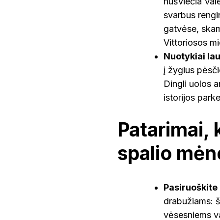
nušviečia Vale
svarbus rengi
gatvėse, skam
Vittoriosos mi
Nuotykiai la
į žygius pėsči
Dingli uolos a
istorijos park
Patarimai, k
spalio mėn
Pasiruoškite
drabužiams: š
vėsesniems vak