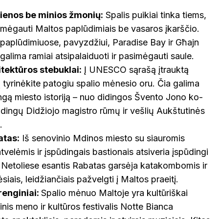
ienos be minios žmonių:
Spalis puikiai tinka tiems,
simėgauti Maltos paplūdimiais be vasaros įkarščio.
aplūdimiuose, pavyzdžiui, Paradise Bay ir Għajn
galima ramiai atsipalaiduoti ir pasimėgauti saule.
tektūros stebuklai:
Į UNESCO sąrašą įtrauktą
 tyrinėkite patogiu spalio mėnesio oru. Čia galima
ingą miesto istoriją – nuo didingos Švento Jono ko-
didingų Didžiojo magistro rūmų ir vešlių Aukštutinės
.
atas:
Iš senovinio Mdinos miesto su siauromis
velėmis ir įspūdingais bastionais atsiveria įspūdingi
. Netoliese esantis Rabatas garsėja katakombomis ir
iais, leidžiančiais pažvelgti į Maltos praeitį.
 renginiai:
Spalio mėnuo Maltoje yra kultūriškai
nis meno ir kultūros festivalis Notte Bianca