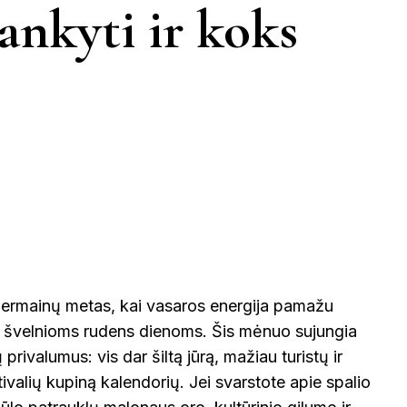
KINIJA
lankyti ir koks
GRAIKIJA
JORDANIJA
MALAIZ
ETINGA
KUPIŠKIS
MARIJAMPO
LATVIJA
NIDA
VIETNAMAS
ĖTAI
PAGĖGIAI
NEVĖŽYS
PASVALYS
PLUNGĖ
EINIAI
ROKIŠKIS
ŠIAULIAI
PRAN
 permainų metas, kai vasaros energija pamažu
NTOJI
ir švelnioms rudens dienoms. Šis mėnuo sujungia
TAURAGĖ
TELŠIAI
privalumus: vis dar šiltą jūrą, mažiau turistų ir
ŠVEICA
stivalių kupiną kalendorių. Jei svarstote apie spalio
ENA
VILNIUS
ZARASAI