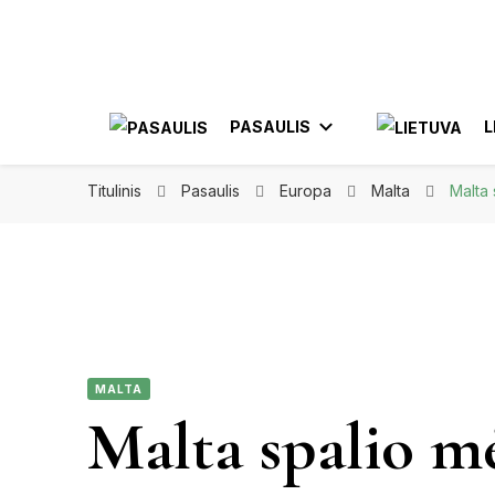
Apkeliauk.lt
PASAULIS
L
Titulinis
Pasaulis
Europa
Malta
Malta 
AZIJA
AL
AMERIKA
ELE
MEKSIKA
MALTA
JON
Malta spalio mė
KA