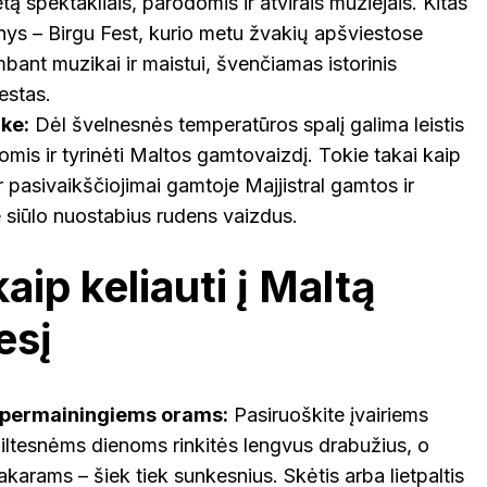
tą spektakliais, parodomis ir atvirais muziejais. Kitas
nys – Birgu Fest, kurio metu žvakių apšviestose
bant muzikai ir maistui, švenčiamas istorinis
estas.
uke:
Dėl švelnesnės temperatūros spalį galima leistis
omis ir tyrinėti Maltos gamtovaizdį. Tokie takai kaip
r pasivaikščiojimai gamtoje Majjistral gamtos ir
e siūlo nuostabius rudens vaizdus.
aip keliauti į Maltą
esį
 permainingiems orams:
Pasiruoškite įvairiems
iltesnėms dienoms rinkitės lengvus drabužius, o
arams – šiek tiek sunkesnius. Skėtis arba lietpaltis