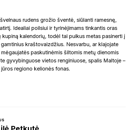
 švelnaus rudens grožio šventė, siūlanti ramesnę,
irtį. Idealiai poilsiui ir tyrinėjimams tinkantis oras
 kupiną kalendorių, todėl tai puikus metas pasinerti į
 gamtinius kraštovaizdžius. Nesvarbu, ar klajojate
r mėgaujatės paskutinėmis šiltomis metų dienomis
te gyvybinguose vietos renginiuose, spalis Maltoje –
o jūros regiono kelionės fonas.
US
ilė Petkutė