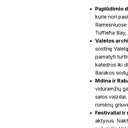
Paplūdimio d
kurie nori pa
Ramesniuose p
Tuffieħa Bay, 
Valetos archi
sostinę Valetą
pamatyti turt
katedros iki 
Barakos sodų
Mdina ir Rab
viduramžių gat
salos vaizdai
romėnų griuvės
Festivaliai ir
aktyvus. Nakti