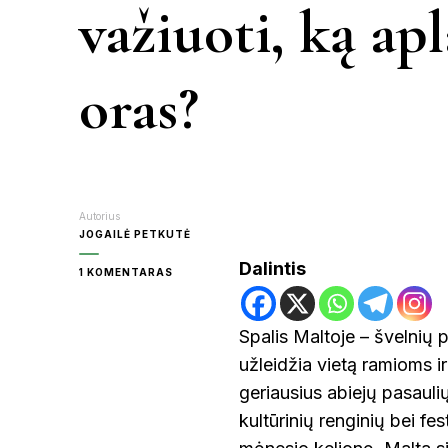
važiuoti, ką ap
KR
oras?
MOL
PA
Autorius
JOGAILĖ PETKUTĖ
Dalintis
ĮRAŠE
1 KOMENTARAS
RAS
MALTA
SPALIO
MĖNESĮ:
Spalis Maltoje – švelnių
AR
ŠVE
užleidžia vietą ramioms 
VERTA
VAŽIUOTI,
geriausius abiejų pasaulių 
KĄ
APLANKYTI
kultūrinių renginių bei fe
UT
IR