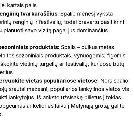
jei kartais palis.
renginių tvarkaraščius:
Spalio mėnesį vyksta
nių renginių ir festivalių, todėl pravartu pasitikrinti
 suplanuoti savo vizitą pagal jus dominančius
ezoniniais produktais:
Spalis – puikus metas
altos sezoniniais produktais: vynuogėmis, figomis
eškokite vietinių turgelių ar festivalių, kuriuose būtų
rlius.
ervuokite vietas populiariose vietose:
Nors spalio
jų srautai mažesni, populiarios lankytinos vietos vis
ukti lankytojus. Iš anksto užsisakę bilietus į tokias
pogeumas ar kelionės laivu į Mėlynąją grotą, galite
o.