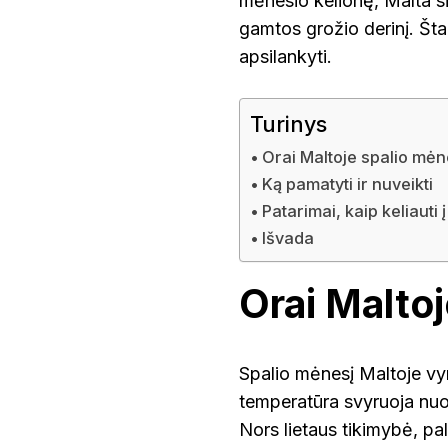
mėnesio kelionę, Malta si
KOKS
ORAS?
gamtos grožio derinį. Šta
apsilankyti.
Turinys
Orai Maltoje spalio mėn
Ką pamatyti ir nuveikti
Patarimai, kaip keliauti
Išvada
Orai Maltoj
Spalio mėnesį Maltoje vy
temperatūra svyruoja nuo
Nors lietaus tikimybė, pal