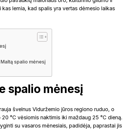
ūlo patrauklų malonaus oro, kultūrinio gilumo ir
i kas lemia, kad spalis yra vertas dėmesio laikas
VOKIETI
esį
 į Maltą spalio mėnesį
e spalio mėnesį
rauja švelnus Viduržemio jūros regiono ruduo, o
 20 °C vėsiomis naktimis iki maždaug 25 °C dieną.
yginti su vasaros mėnesiais, padidėja, paprastai jis