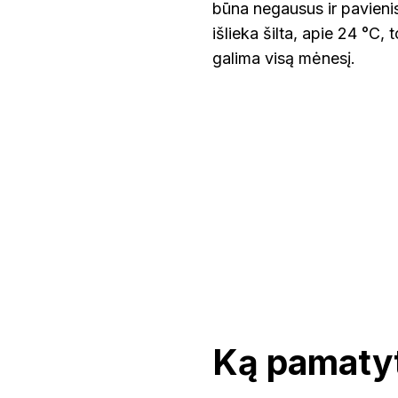
būna negausus ir pavienis
išlieka šilta, apie 24 °C
galima visą mėnesį.
Ką pamatyti