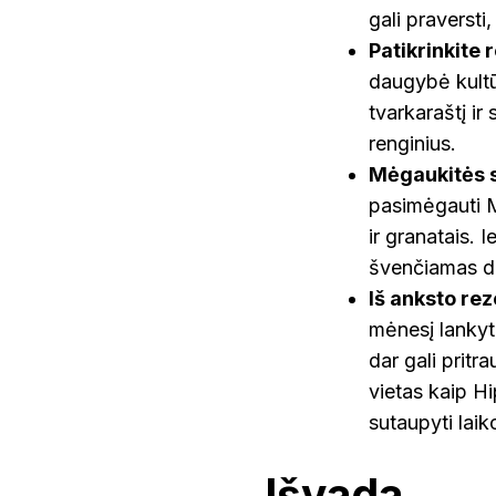
gali praversti, 
Patikrinkite 
daugybė kultūri
tvarkaraštį ir
renginius.
Mėgaukitės s
pasimėgauti M
ir granatais. I
švenčiamas de
Iš anksto rez
mėnesį lankyto
dar gali pritra
vietas kaip Hi
sutaupyti laik
Išvada