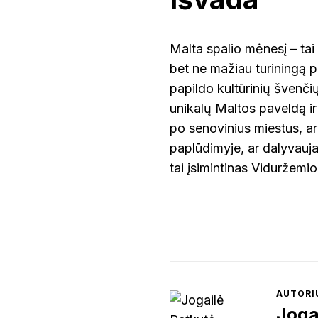
Malta spalio mėnesį – tai
bet ne mažiau turiningą pat
papildo kultūrinių švenčių
unikalų Maltos paveldą ir
po senovinius miestus, a
paplūdimyje, ar dalyvauja
tai įsimintinas Viduržemi
AUTORI
Joga