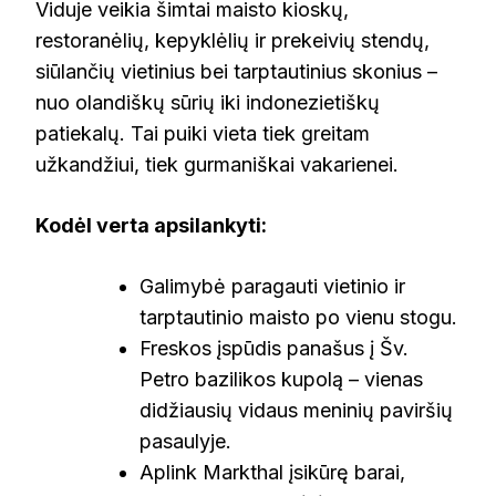
Viduje veikia šimtai maisto kioskų,
restoranėlių, kepyklėlių ir prekeivių stendų,
siūlančių vietinius bei tarptautinius skonius –
nuo olandiškų sūrių iki indonezietiškų
patiekalų. Tai puiki vieta tiek greitam
užkandžiui, tiek gurmaniškai vakarienei.
Kodėl verta apsilankyti:
Galimybė paragauti vietinio ir
tarptautinio maisto po vienu stogu.
Freskos įspūdis panašus į Šv.
Petro bazilikos kupolą – vienas
didžiausių vidaus meninių paviršių
pasaulyje.
Aplink Markthal įsikūrę barai,