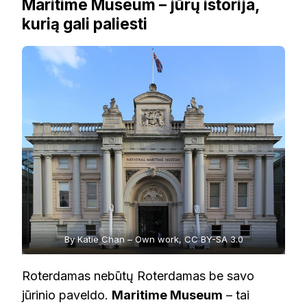
Maritime Museum – jūrų istorija,
kurią gali paliesti
By Katie Chan – Own work, CC BY-SA 3.0
Roterdamas nebūtų Roterdamas be savo
jūrinio paveldo.
Maritime Museum
– tai