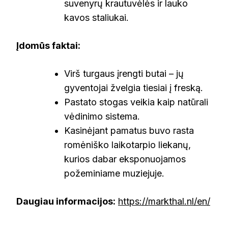
suvenyrų krautuvėlės ir lauko
kavos staliukai.
Įdomūs faktai:
Virš turgaus įrengti butai – jų
gyventojai žvelgia tiesiai į freską.
Pastato stogas veikia kaip natūrali
vėdinimo sistema.
Kasinėjant pamatus buvo rasta
romėniško laikotarpio liekanų,
kurios dabar eksponuojamos
požeminiame muziejuje.
Daugiau informacijos:
https://markthal.nl/en/