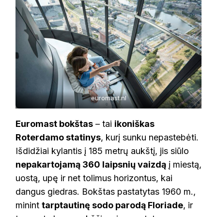
euromast.nl
Euromast bokštas
– tai
ikoniškas
Roterdamo statinys
, kurį sunku nepastebėti.
Išdidžiai kylantis į 185 metrų aukštį, jis siūlo
nepakartojamą 360 laipsnių vaizdą
į miestą,
uostą, upę ir net tolimus horizontus, kai
dangus giedras. Bokštas pastatytas 1960 m.,
minint
tarptautinę sodo parodą Floriade
, ir