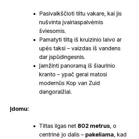
Pasivaikščioti tiltu vakare, kai jis
nušvinta įvairiaspalvėmis
šviesomis.
Pamatyti tiltą iš kruizinio laivo ar
upės taksi – vaizdas iš vandens
dar įspūdingesnis.
Įamžinti panoramą iš šiaurinio
kranto – ypač gerai matosi
modernūs Kop van Zuid
dangoraižiai.
Įdomu:
Tiltas ilgas net
802 metrus
, o
centrinė jo dalis –
pakeliama
, kad