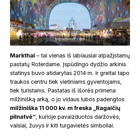
tripadvisor.com
Markthal
– tai vienas iš labiausiai atpažįstamų
pastatų Roterdame. Įspūdingo dydžio arkinis
statinys buvo atidarytas 2014 m. ir greitai tapo
traukos centru tiek vietiniams gyventojams,
tiek turistams. Pastatas iš išorės primena
milžinišką arką, o jo vidaus lubos padengtos
milžiniška 11 000 kv. m freska „Ragaičių
pilnatvė“
, kurioje pavaizduotos daržovės,
vaisiai, žuvys ir kiti turgavietės simboliai.