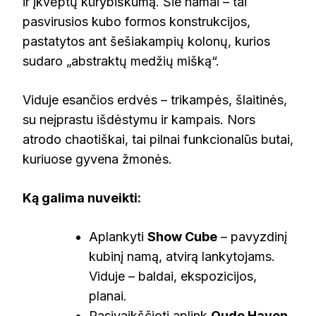
ir įkvėptų kūrybiškumą. Šie namai – tai
pasvirusios kubo formos konstrukcijos,
pastatytos ant šešiakampių kolonų, kurios
sudaro „abstraktų medžių mišką“.
Viduje esančios erdvės – trikampės, šlaitinės,
su neįprastu išdėstymu ir kampais. Nors
atrodo chaotiškai, tai pilnai funkcionalūs butai,
kuriuose gyvena žmonės.
Ką galima nuveikti:
Aplankyti
Show Cube
– pavyzdinį
kubinį namą, atvirą lankytojams.
Viduje – baldai, ekspozicijos,
planai.
Pasivaikščioti aplink
Oude Haven