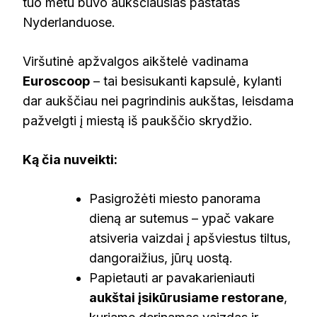
tuo metu buvo aukščiausias pastatas
Nyderlanduose.
Viršutinė apžvalgos aikštelė vadinama
Euroscoop
– tai besisukanti kapsulė, kylanti
dar aukščiau nei pagrindinis aukštas, leisdama
pažvelgti į miestą iš paukščio skrydžio.
Ką čia nuveikti:
Pasigrožėti miesto panorama
dieną ar sutemus – ypač vakare
atsiveria vaizdai į apšviestus tiltus,
dangoraižius, jūrų uostą.
Papietauti ar pavakarieniauti
aukštai įsikūrusiame restorane
,