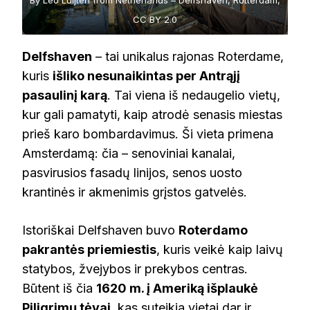
CC BY 2.0
Delfshaven
– tai unikalus rajonas Roterdame,
kuris
išliko nesunaikintas per Antrąjį
pasaulinį karą
. Tai viena iš nedaugelio vietų,
kur gali pamatyti, kaip atrodė senasis miestas
prieš karo bombardavimus. Ši vieta primena
Amsterdamą: čia – senoviniai kanalai,
pasvirusios fasadų linijos, senos uosto
krantinės ir akmenimis grįstos gatvelės.
Istoriškai Delfshaven buvo
Roterdamo
pakrantės priemiestis
, kuris veikė kaip laivų
statybos, žvejybos ir prekybos centras.
Būtent iš čia
1620 m. į Ameriką išplaukė
Piligrimų tėvai
, kas suteikia vietai dar ir