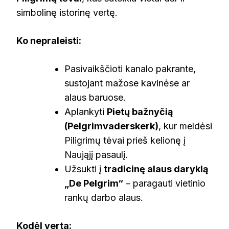
simbolinę istorinę vertę.
Ko nepraleisti:
Pasivaikščioti kanalo pakrante,
sustojant mažose kavinėse ar
alaus baruose.
Aplankyti
Pietų bažnyčią
(Pelgrimvaderskerk)
, kur meldėsi
Piligrimų tėvai prieš kelionę į
Naująjį pasaulį.
Užsukti į
tradicinę alaus daryklą
„De Pelgrim“
– paragauti vietinio
rankų darbo alaus.
Kodėl verta: