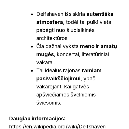
Delfshaven išsiskiria
autentiška
atmosfera
, todėl tai puiki vieta
pabėgti nuo šiuolaikinės
architektūros.
Čia dažnai vyksta
meno ir amatų
mugės
, koncertai, literatūriniai
vakarai.
Tai idealus rajonas
ramiam
pasivaikščiojimui
, ypač
vakarėjant, kai gatvės
apšviečiamos švelniomis
šviesomis.
Daugiau informacijos:
https://en.wikipedia.org/wiki/Delfshaven