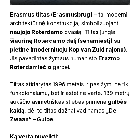
Erasmus tiltas (Erasmusbrug)
– tai moderni
architektūrinė konstrukcija, simbolizuojanti
naujojo Roterdamo
dvasią. Tiltas jungia
šiaurinę Roterdamo dalį (senamiestį)
su
pietine (moderniuoju Kop van Zuid rajonu)
.
Jis pavadintas žymaus humanisto
Erazmo
Roterdamiečio
garbei.
Tiltas atidarytas 1996 metais ir pasižymi ne tik
funkcionalumu, bet ir estetine verte. 139 metrų
aukščio asimetriškas stiebas primena
gulbės
kaklą
, dėl to tiltas dažnai vadinamas
„De
Zwaan“ – Gulbe
.
Ką verta nuveikti: