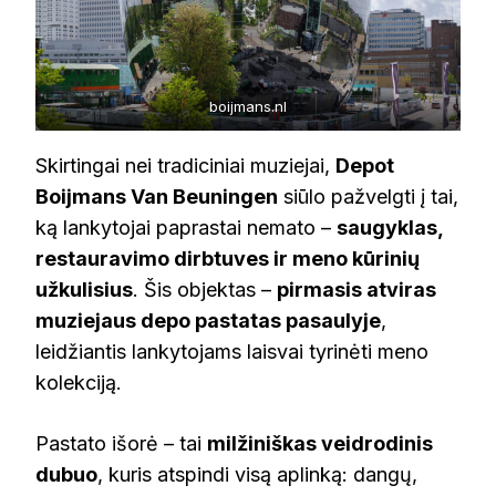
boijmans.nl
Skirtingai nei tradiciniai muziejai,
Depot
Boijmans Van Beuningen
siūlo pažvelgti į tai,
ką lankytojai paprastai nemato –
saugyklas,
restauravimo dirbtuves ir meno kūrinių
užkulisius
. Šis objektas –
pirmasis atviras
muziejaus depo pastatas pasaulyje
,
leidžiantis lankytojams laisvai tyrinėti meno
kolekciją.
Pastato išorė – tai
milžiniškas veidrodinis
dubuo
, kuris atspindi visą aplinką: dangų,