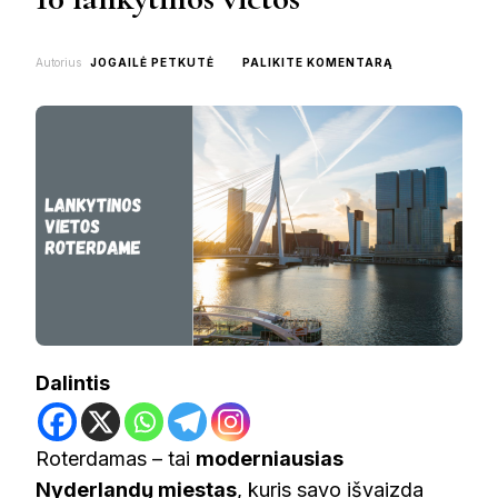
ON
Autorius
JOGAILĖ PETKUTĖ
PALIKITE KOMENTARĄ
KĄ
PAMATYTI
ROTERDAME:
TOP
10
LANKYTINOS
VIETOS
Dalintis
Roterdamas – tai
moderniausias
Nyderlandų miestas
, kuris savo išvaizda