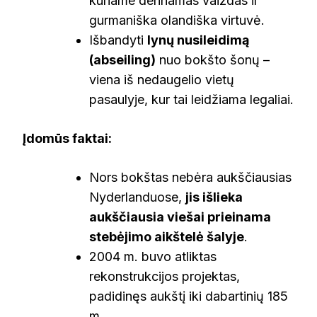
kuriame derinamas vaizdas ir
gurmaniška olandiška virtuvė.
Išbandyti
lynų nusileidimą
(abseiling)
nuo bokšto šonų –
viena iš nedaugelio vietų
pasaulyje, kur tai leidžiama legaliai.
Įdomūs faktai:
Nors bokštas nebėra aukščiausias
Nyderlanduose,
jis išlieka
aukščiausia viešai prieinama
stebėjimo aikštelė šalyje
.
2004 m. buvo atliktas
rekonstrukcijos projektas,
padidinęs aukštį iki dabartinių 185
m.