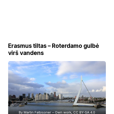
Erasmus tiltas – Roterdamo gulbė
virš vandens
By Martin Falbisoner – Own work, CC BY-SA 4.0