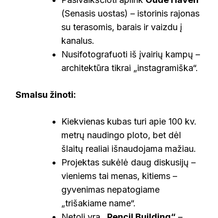
(Senasis uostas) – istorinis rajonas
su terasomis, barais ir vaizdu į
kanalus.
Nusifotografuoti iš įvairių kampų –
architektūra tikrai „instagramiška“.
Smalsu žinoti:
Kiekvienas kubas turi apie 100 kv.
metrų naudingo ploto, bet dėl
šlaitų realiai išnaudojama mažiau.
Projektas sukėlė daug diskusijų –
vieniems tai menas, kitiems –
gyvenimas nepatogiame
„trišakiame name“.
Netoli yra
„Pencil Building“
–