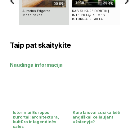
00:09
07:18
Autorius Edgaras
KAS SUKŪRĖ DIRBTINĮ
Se7en – k
Mascinskas
INTELEKTĄ? KILMĖS
meno kūri
ISTORIJA IR FAKTAI
Taip pat skaitykite
Naudinga informacija
Istoriniai Europos
Kaip laisvai susikalbėti
kurortai: architektūra,
angliškai keliaujant
kultūra ir legendinės
užsienyje?
salės