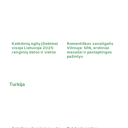
Kalėdinių eglių įžiebimai
Romantiškas savaitgalis
visoje Lietuvoje 2025:
Vilniuje: SPA, erotiniai
renginių datos ir vietos
masažai ir paslaptingos
pažintys
Turkija