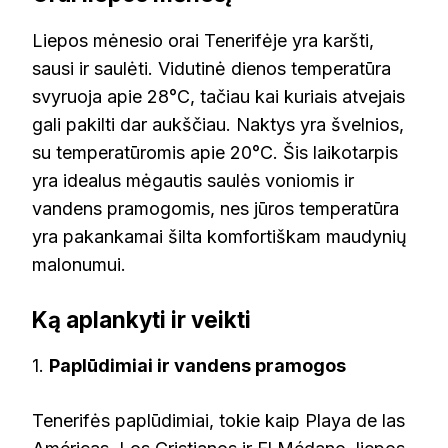
Liepos mėnesio orai Tenerifėje yra karšti,
sausi ir saulėti. Vidutinė dienos temperatūra
svyruoja apie 28°C, tačiau kai kuriais atvejais
gali pakilti dar aukščiau. Naktys yra švelnios,
su temperatūromis apie 20°C. Šis laikotarpis
yra idealus mėgautis saulės voniomis ir
vandens pramogomis, nes jūros temperatūra
yra pakankamai šilta komfortiškam maudynių
malonumui.
Ką aplankyti ir veikti
1.
Paplūdimiai ir vandens pramogos
Tenerifės paplūdimiai, tokie kaip Playa de las