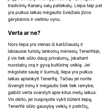
tradicinių Kanarų salų patiekalų. Liepa taip pat
yra puikus laikas mėgautis šviežiais jūros
gėrybėmis ir vietiniu vynu.
Verta ar ne?
Nors liepa yra vienas iš karščiausių ir
labiausiai turistų lankomų mėnesių Tenerifėje,
ji vis tiek siūlo daug privalumų, įskaitant
nuostabų orą ir gyvą kultūrinę veiklą. Jei
mėgstate saulę ir šurmulį, liepa yra puikus
laikas aplankyti Tenerifę. Tačiau jei norite
išvengti minų ir mėgautis šiek tiek ramybe,
galbūt verta svarstyti apie kitus metų laikus.
Vis dėlto, jei nuspręsite vykti būtent liepą,
Tenerifė siūlo gausybę veiklų ir patirčių,