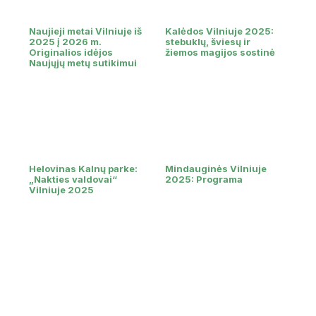
Naujieji metai Vilniuje iš
Kalėdos Vilniuje 2025:
2025 į 2026 m.
stebuklų, šviesų ir
Originalios idėjos
žiemos magijos sostinė
Naujųjų metų sutikimui
Helovinas Kalnų parke:
Mindauginės Vilniuje
„Nakties valdovai“
2025: Programa
Vilniuje 2025