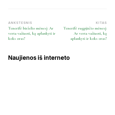
ANKSTESNIS
KITAS
Post
Tenerifė birželio mėnesį: Ar
Tenerifė rugpjūčio mėnesį:
Navigation
verta važiuoti, ką aplankyti ir
Ar verta važiuoti, ką
koks oras?
aplankyti ir koks oras?
Naujienos iš interneto