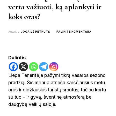
verta važiuoti, ką aplankyti ir
koks oras?
ON
Autorius
JOGAILĖ PETKUTĖ
PALIKITE KOMENTARĄ
TENERIFĖ
LIEPOS
MĖNESĮ:
AR
VERTA
Dalintis
VAŽIUOTI,
KĄ
APLANKYTI
IR
Liepa Tenerifėje pažymi tikrą vasaros sezono
KOKS
pradžią. Šis mėnuo atneša karščiausius metų
ORAS?
orus ir didžiausius turistų srautus, tačiau kartu
su tuo – ir gyvą, šventinę atmosferą bei
daugybę veiklų saloje.