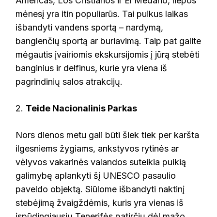
Américas, Los Cristianos ir El Médano, liepos
mėnesį yra itin populiarūs. Tai puikus laikas
išbandyti vandens sportą – nardymą,
banglenčių sportą ar buriavimą. Taip pat galite
mėgautis įvairiomis ekskursijomis į jūrą stebėti
banginius ir delfinus, kurie yra viena iš
pagrindinių salos atrakcijų.
2.
Teide Nacionalinis Parkas
Nors dienos metu gali būti šiek tiek per karšta
ilgesniems žygiams, ankstyvos rytinės ar
vėlyvos vakarinės valandos suteikia puikią
galimybę aplankyti šį UNESCO pasaulio
paveldo objektą. Siūlome išbandyti naktinį
stebėjimą žvaigždėmis, kuris yra vienas iš
įspūdingiausių Tenerifės patirčių dėl mažo