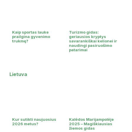
Kaip sportas lauke
Turizmo gidas:
prailgina gyvenimo
geriausios kryptys
trukmę?
savarankiškai kelionei ir
naudingi pasiruošimo
patarimai
Lietuva
Kur sutikti naujuosius
Kalėdos Marijampolėje
2026 metus?
2025 – Magiškiausias
žiemos gidas