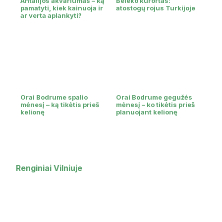
Antalijos akvariumas – ką
Beleko kurortas:
pamatyti, kiek kainuoja ir
atostogų rojus Turkijoje
ar verta aplankyti?
Orai Bodrume spalio
Orai Bodrume gegužės
mėnesį – ką tikėtis prieš
mėnesį – ko tikėtis prieš
kelionę
planuojant kelionę
Renginiai Vilniuje