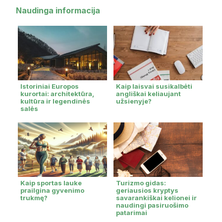
Naudinga informacija
Istoriniai Europos
Kaip laisvai susikalbėti
kurortai: architektūra,
angliškai keliaujant
kultūra ir legendinės
užsienyje?
salės
Kaip sportas lauke
Turizmo gidas:
prailgina gyvenimo
geriausios kryptys
trukmę?
savarankiškai kelionei ir
naudingi pasiruošimo
patarimai