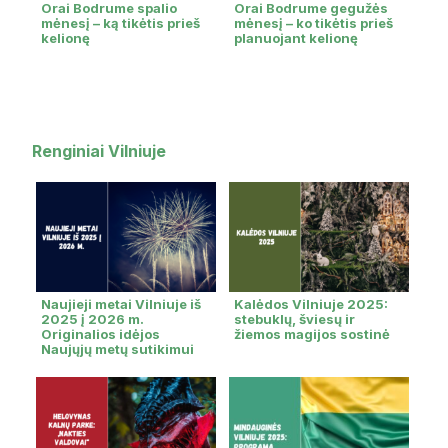
Orai Bodrume spalio
Orai Bodrume gegužės
mėnesį – ką tikėtis prieš
mėnesį – ko tikėtis prieš
kelionę
planuojant kelionę
Renginiai Vilniuje
Naujieji metai Vilniuje iš
Kalėdos Vilniuje 2025:
2025 į 2026 m.
stebuklų, šviesų ir
Originalios idėjos
žiemos magijos sostinė
Naujųjų metų sutikimui