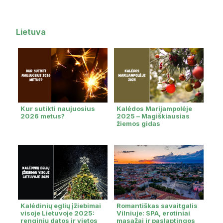
Lietuva
Kur sutikti naujuosius
Kalėdos Marijampolėje
2026 metus?
2025 – Magiškiausias
žiemos gidas
Kalėdinių eglių įžiebimai
Romantiškas savaitgalis
visoje Lietuvoje 2025:
Vilniuje: SPA, erotiniai
renginių datos ir vietos
masažai ir paslaptingos