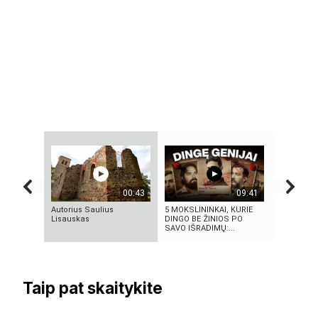
00:43
09:41
Autorius Saulius
5 MOKSLININKAI, KURIE
ROSVELO A
Lisauskas
DINGO BE ŽINIOS PO
ISTORIJA:
SAVO IŠRADIMŲ:...
1947-AISIA
Taip pat skaitykite