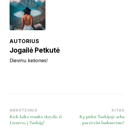
AUTORIUS
Jogailė Petkutė
Dievinu keliones!
ANKSTESNIS
KITAS
Post
Kiek laiko trunka skrydis iš
Ką pirkti Turkijoje arba
Navigation
Lietuvos į Turkiją?
parsivežti lauktuvėms?