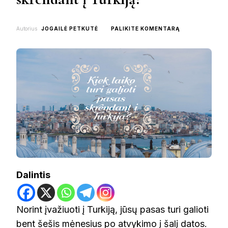
ON
Autorius
JOGAILĖ PETKUTĖ
PALIKITE KOMENTARĄ
KIEK
LAIKO
TURI
GALIOTI
PASAS
SKRENDANT
Į
TURKIJĄ?
Dalintis
Norint įvažiuoti į Turkiją, jūsų pasas turi galioti
bent šešis mėnesius po atvykimo į šalį datos.