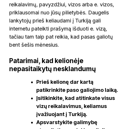
reikalavimų, pavyzdžiui, vizos arba e. vizos,
priklausomai nuo jūsų pilietybės. Daugelis
lankytojų prieš keliaudami į Turkiją gali
internetu pateikti prašymą išduoti e. vizą,
tačiau tam taip pat reikia, kad pasas galiotų
bent šešis mėnesius.
Patarimai, kad kelionėje
nepasitaikytų nesklandumų
Prieš kelionę dar kartą
patikrinkite paso galiojimo laiką.
Įsitikinkite, kad atitinkate visus
vizų reikalavimus, keliamus
įvažiuojant į Turkiją.
Apsvarstykite galimybę