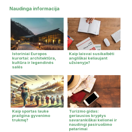
Naudinga informacija
Istoriniai Europos
Kaip laisvai susikalbėti
kurortai: architektūra,
angliškai keliaujant
kultūra ir legendinės
užsienyje?
salės
Kaip sportas lauke
Turizmo gidas:
prailgina gyvenimo
geriausios kryptys
trukmę?
savarankiškai kelionei ir
naudingi pasiruošimo
patarimai