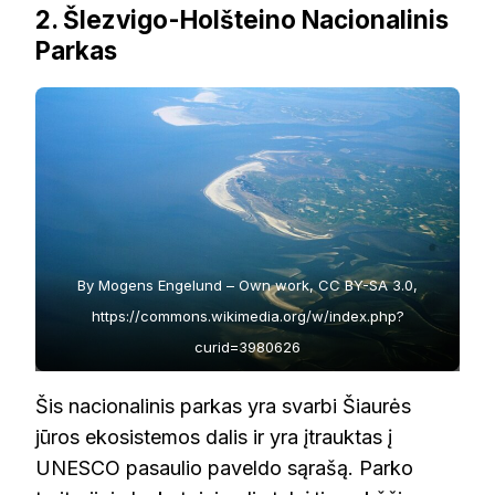
2. Šlezvigo-Holšteino Nacionalinis
Parkas
By Mogens Engelund – Own work, CC BY-SA 3.0,
https://commons.wikimedia.org/w/index.php?
curid=3980626
Šis nacionalinis parkas yra svarbi Šiaurės
jūros ekosistemos dalis ir yra įtrauktas į
UNESCO pasaulio paveldo sąrašą. Parko