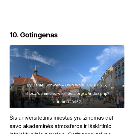
10. Gotingenas
By Daniel Schwen – Own work, CC BY 2.5,
https://commons.wikimedia.org/w/index.php?
curid=1328957
Šis universitetinis miestas yra žinomas dėl
savo akademinės atmosferos ir išskirtinio