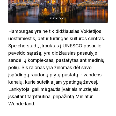
viator.com
Hamburgas yra ne tik didžiausias Vokietijos
uostamiestis, bet ir turtingas kultūros centras.
Speicherstadt, įtrauktas į UNESCO pasaulio
paveldo sąrašą, yra didžiausias pasaulyje
sandėlių kompleksas, pastatytas ant medinių
polių. Šis rajonas yra žinomas dėl savo
įspūdingų raudonų plytų pastatų ir vandens
kanalų, kurie suteikia jam ypatingą žavesį.
Lankytojai gali mėgautis įvairiais muziejais,
įskaitant tarptautinai pripažintą Miniatur
Wunderland.