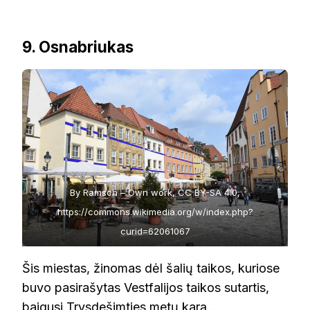
9. Osnabriukas
By Ramsch – Own work, CC BY-SA 4.0,
https://commons.wikimedia.org/w/index.php?
curid=62061067
Šis miestas, žinomas dėl šalių taikos, kuriose
buvo pasirašytas Vestfalijos taikos sutartis,
baigusi Trysdešimties metų karą..