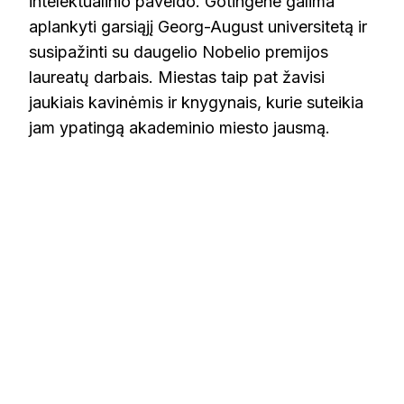
intelektualinio paveldo. Gotingene galima
aplankyti garsiąjį Georg-August universitetą ir
susipažinti su daugelio Nobelio premijos
laureatų darbais. Miestas taip pat žavisi
jaukiais kavinėmis ir knygynais, kurie suteikia
jam ypatingą akademinio miesto jausmą.