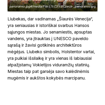
panoramio.jpg#/media/File:L%C3%BCbeck
-_panoramio.jpg
Liubekas, dar vadinamas „Šiaurės Venecija“,
yra seniausias ir istoriškai svarbus Hansos
sąjungos miestas. Jo senamiestis, apsuptas
vandens, yra įtrauktas į UNESCO paveldo
sąrašą ir žavisi gotikinės architektūros
mėgėjus. Liubeko simbolis, Holstentor vartai,
yra puikiai išsilaikę ir yra vienas iš labiausiai
atpažįstamų Vokietijos viduramžių statinių.
Miestas taip pat garsėja savo kalėdinėmis
mugėmis ir aukštos kokybės marcipanu.