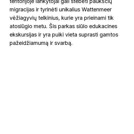
teritorijoje lankytojai gali stebėti paukščių
migracijas ir tyrinėti unikalius Wattenmeer
vėžiagyvių telkinius, kurie yra prieinami tik
atoslūgio metu. Šis parkas siūlo edukacines
ekskursijas ir yra puiki vieta suprasti gamtos
pažeidžiamumą ir svarbą.