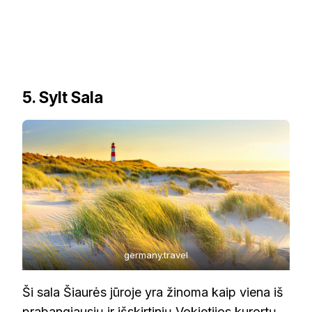
5. Sylt Sala
germany.travel
Ši sala Šiaurės jūroje yra žinoma kaip viena iš
prabangiausių ir išskirtinių Vokietijos kurortų.