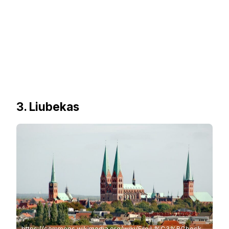
3. Liubekas
https://commons.wikimedia.org/wiki/File:L%C3%BCbeck_-