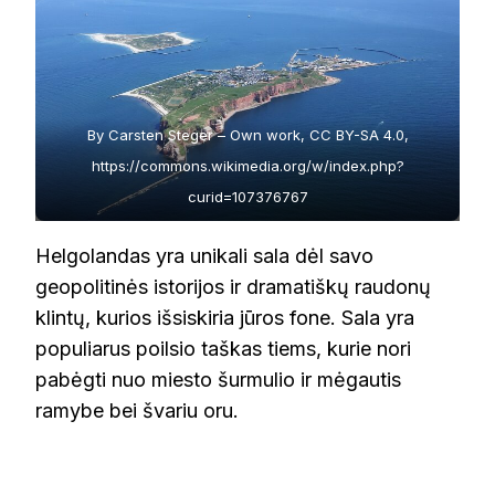
By Carsten Steger – Own work, CC BY-SA 4.0,
https://commons.wikimedia.org/w/index.php?
curid=107376767
Helgolandas yra unikali sala dėl savo
geopolitinės istorijos ir dramatiškų raudonų
klintų, kurios išsiskiria jūros fone. Sala yra
populiarus poilsio taškas tiems, kurie nori
pabėgti nuo miesto šurmulio ir mėgautis
ramybe bei švariu oru.