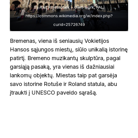
By Ralf Roletschek – Own work, FAL,
https://commons.wikimedia.org/w/index.php?
curid=25726749
Bremenas, viena iš seniausių Vokietijos
Hansos sąjungos miestų, siūlo unikalią istorinę
patirtį. Bremeno muzikantų skulptūra, pagal
garsiąją pasaką, yra vienas iš dažniausiai
lankomų objektų. Miestas taip pat garsėja
savo istorine Rotuše ir Roland statula, abu
įtraukti į UNESCO paveldo sąrašą.