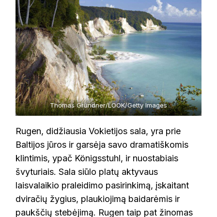
Thomas Grundner/LOOK/Getty Images
Rugen, didžiausia Vokietijos sala, yra prie
Baltijos jūros ir garsėja savo dramatiškomis
klintimis, ypač Königsstuhl, ir nuostabiais
švyturiais. Sala siūlo platų aktyvaus
laisvalaikio praleidimo pasirinkimą, įskaitant
dviračių žygius, plaukiojimą baidarėmis ir
paukščių stebėjimą. Rugen taip pat žinomas