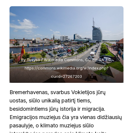
By Tuxyso / Wikimedia Commons, CC BY-SA 3.0,
https://commons.wikimedia.org/w/index.php?
curid=27267203
Bremerhavenas, svarbus Vokietijos jūrų
uostas, siūlo unikalią patirtį tiems,
besidomintiems jūrų istorija ir migracija.
Emigracijos muziejus čia yra vienas didžiausių
pasaulyje, o klimato muziejus siūlo