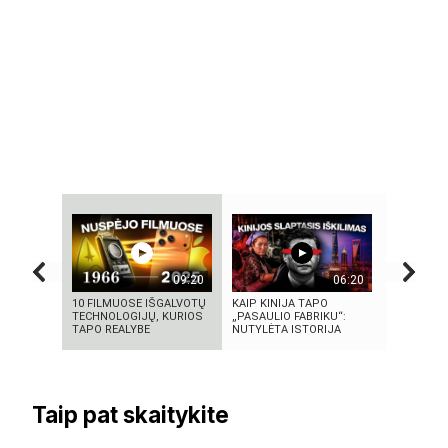
09:20
06:20
10 FILMUOSE IŠGALVOTŲ
KAIP KINIJA TAPO
KAS SUKŪ
TECHNOLOGIJŲ, KURIOS
„PASAULIO FABRIKU“:
INTELEKT
TAPO REALYBE
NUTYLĖTA ISTORIJA
ISTORIJA 
Taip pat skaitykite