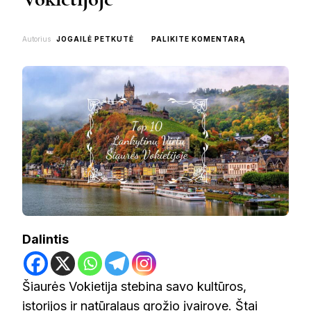
ON
Autorius
JOGAILĖ PETKUTĖ
PALIKITE KOMENTARĄ
TOP
10
LANKYTINŲ
VIETŲ
ŠIAURĖS
VOKIETIJOJE
Dalintis
Šiaurės Vokietija stebina savo kultūros,
istorijos ir natūralaus grožio įvairove. Štai