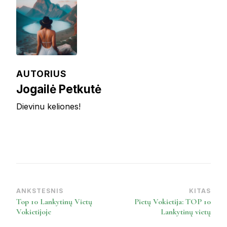
AUTORIUS
Jogailė Petkutė
Dievinu keliones!
ANKSTESNIS
KITAS
Post
Top 10 Lankytinų Vietų
Pietų Vokietija: TOP 10
Navigation
Vokietijoje
Lankytinų vietų