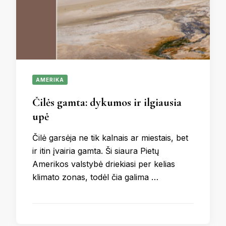
AMERIKA
Čilės gamta: dykumos ir ilgiausia
upė
Čilė garsėja ne tik kalnais ar miestais, bet
ir itin įvairia gamta. Ši siaura Pietų
Amerikos valstybė driekiasi per kelias
klimato zonas, todėl čia galima …