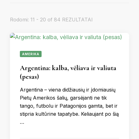
Rodomi: 11 - 20 of 84 REZULTATAI
AMERIKA
Argentina: kalba, vėliava ir valiuta
(pesas)
Argentina – viena didžiausių ir įdomiausių
Pietų Amerikos šalių, garsėjanti ne tik
tango, futbolu ir Patagonijos gamta, bet ir
stipria kultūrine tapatybe. Keliaujant po šią
…