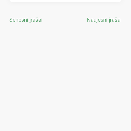
Navigacija
Senesni įrašai
Naujesni įrašai
tarp
įrašų