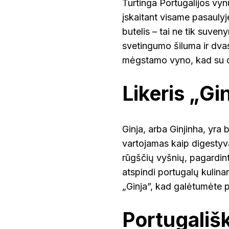
Turtinga Portugalijos vyn
įskaitant visame pasauly
butelis – tai ne tik suven
svetingumo šiluma ir dvas
mėgstamo vyno, kad su dr
Likeris „Gi
Ginja, arba Ginjinha, yra 
vartojamas kaip digestyva
rūgščių vyšnių, pagardint
atspindi portugalų kulinari
„Ginja”, kad galėtumėte p
Portugališk