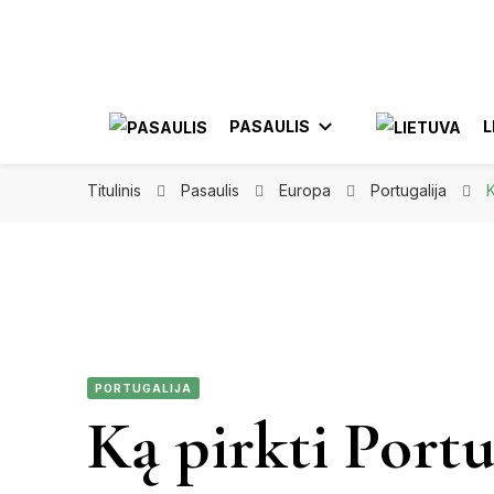
Apkeliauk.lt
PASAULIS
L
Titulinis
Pasaulis
Europa
Portugalija
K
AZIJA
AL
AMERIKA
ELE
MEKSIKA
PORTUGALIJA
JON
Ką pirkti Portu
KA