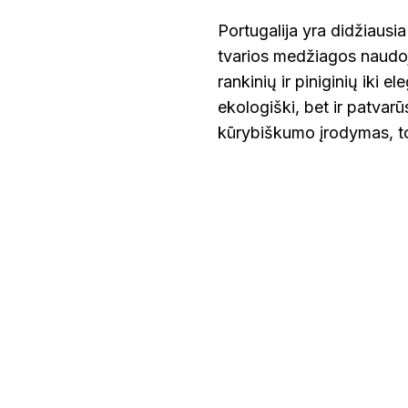
Portugalija yra didžiausi
tvarios medžiagos naudoj
rankinių ir piniginių iki 
ekologiški, bet ir patvarū
kūrybiškumo įrodymas, tod