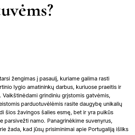
KINIJA
ktuvėms?
GRAIKIJA
JORDANIJA
MALAIZ
ETINGA
KUPIŠKIS
MARIJAMPO
LATVIJA
NIDA
VIETNAMAS
ĖTAI
PAGĖGIAI
NEVĖŽYS
PASVALYS
PLUNGĖ
 tarsi žengimas į pasaulį, kuriame galima rasti
EINIAI
kirtinio lygio amatininkų darbus, kuriuose praeitis ir
ROKIŠKIS
ŠIAULIAI
PRAN
ai. Vaikštinėdami grindiniu grįstomis gatvėmis,
keistomis parduotuvėlėmis rasite daugybę unikalių
NTOJI
TAURAGĖ
TELŠIAI
ndi šios žavingos šalies esmę, bet ir yra puikūs
ite parsivežti namo. Panagrinėkime suvenyrus,
ŠVEICA
urie žada, kad jūsų prisiminimai apie Portugaliją išliks
ENA
VILNIUS
ZARASAI