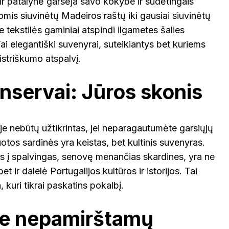
 ir patalynė garsėja savo kokybe ir sudėtingais
komis siuvinėtų Madeiros raštų iki gausiai siuvinėtų
šie tekstilės gaminiai atspindi ilgametes šalies
Tai elegantiški suvenyrai, suteikiantys bet kuriems
striškumo atspalvį.
nservai: Jūros skonis
e nebūtų užtikrintas, jei neparagautumėte garsiųjų
otos sardinės yra keistas, bet kultinis suvenyras.
s į spalvingas, senovę menančias skardines, yra ne
et ir dalelė Portugalijos kultūros ir istorijos. Tai
 kuri tikrai paskatins pokalbį.
te nepamirštamų