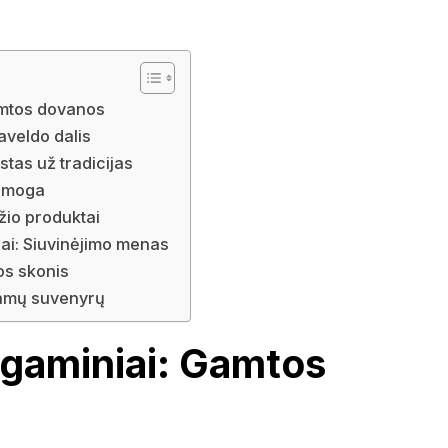
VOKIETI
amtos dovanos
aveldo dalis
stas už tradicijas
ramoga
ožio produktai
iniai: Siuvinėjimo menas
os skonis
tamų suvenyrų
 gaminiai: Gamtos