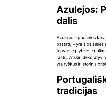
Azulejos: P
dalis
Azulejos – puošnios kera
pastatų – yra šios šalies
tapytose plytelėse galima 
raštų. Atskiri dekoratyvin
yra ryškus ir istorinis pri
Portugališ
tradicijas