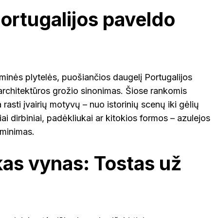
ortugalijos paveldo
minės plytelės, puošiančios daugelį Portugalijos
 architektūros grožio sinonimas. Šiose rankomis
rasti įvairių motyvų – nuo istorinių scenų iki gėlių
iai dirbiniai, padėkliukai ar kitokios formos – azulejos
siminimas.
kas vynas: Tostas už