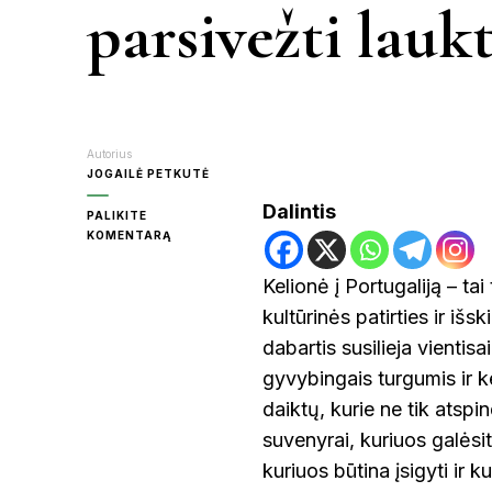
parsivežti lau
KR
MOL
Autorius
JOGAILĖ PETKUTĖ
Dalintis
PALIKITE
ON
KOMENTARĄ
PA
KĄ
PIRKTI
Kelionė į Portugaliją – tai
PORTUGALIJOJE
RAS
kultūrinės patirties ir išs
ARBA
PARSIVEŽTI
dabartis susilieja vientis
LAUKTUVĖMS?
gyvybingais turgumis ir 
ŠVE
daiktų, kurie ne tik atspi
suvenyrai, kuriuos galės
kuriuos būtina įsigyti ir k
UT