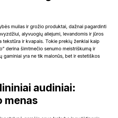
bės muilas ir grožio produktai, dažnai pagardinti
pavyzdžiui, alyvuogių aliejumi, levandomis ir jūros
 tekstūra ir kvapais. Tokie prekių ženklai kaip
ito” derina šimtmečio senumo meistriškumą ir
jų gaminiai yra ne tik malonūs, bet ir estetiškos
lininiai audiniai:
o menas