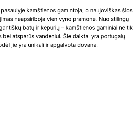
a pasaulyje kamštienos gamintoja, o naujoviškas šios
imas neapsiriboja vien vyno pramone. Nuo stilingų
elegantiškų batų ir kepurių – kamštienos gaminiai ne tik
s bei atsparūs vandeniui. Šie daiktai yra portugalų
ėl jie yra unikali ir apgalvota dovana.