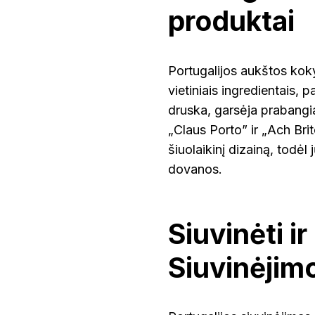
produktai
Portugalijos aukštos koky
vietiniais ingredientais, 
druska, garsėja prabangia
„Claus Porto” ir „Ach Br
šiuolaikinį dizainą, todėl 
dovanos.
Siuvinėti ir 
Siuvinėjim