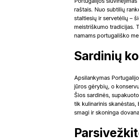
Portugalijos siuvinėjimas
raštais. Nuo subtilių ran
staltiesių ir servetėlių – 
meistriškumo tradicijas. 
namams portugališko mei
Sardinių ko
Apsilankymas Portugalijoj
jūros gėrybių, o konservu
Šios sardinės, supakuoto
tik kulinarinis skanėstas, b
smagi ir skoninga dovana,
Parsivežki