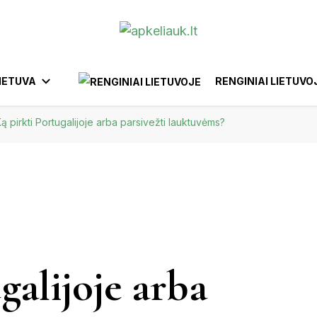
IETUVA
RENGINIAI LIETUVO
ą pirkti Portugalijoje arba parsivežti lauktuvėms?
ANYKŠČIAI
BIRŠTONAS
AFRIKA
YTUS
EUROPA
KTRĖNAI
GARGŽDAI
IGNALINA
IZRAELIS
BELGIJA
BRAZILIJA
INDONEZIJA
FILIPINAI
EGIPTAS
MAROKA
IŠKIS
JUODKRANTĖ
JURBARKAS
galijoje arba
KĖDAINIAI
UNAS
KERNAVĖ