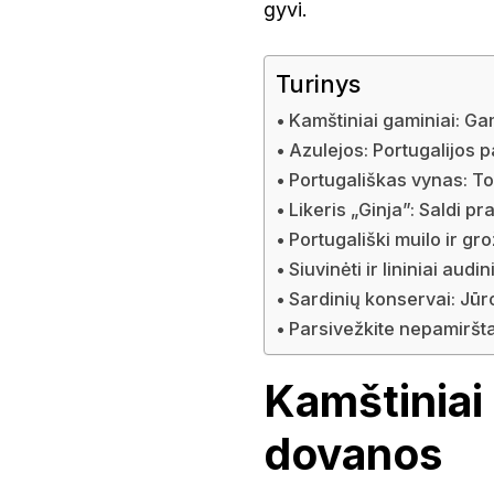
gyvi.
Turinys
Kamštiniai gaminiai: G
Azulejos: Portugalijos p
Portugališkas vynas: To
Likeris „Ginja”: Saldi p
Portugališki muilo ir gr
Siuvinėti ir lininiai aud
Sardinių konservai: Jūr
Parsivežkite nepamirš
Kamštiniai
dovanos