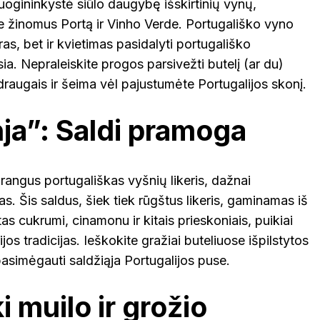
uogininkystė siūlo daugybę išskirtinių vynų,
je žinomus Portą ir Vinho Verde. Portugališko vyno
yras, bet ir kvietimas pasidalyti portugališko
ia. Nepraleiskite progos parsivežti butelį (ar du)
augais ir šeima vėl pajustumėte Portugalijos skonį.
nja”: Saldi pramoga
brangus portugališkas vyšnių likeris, dažnai
s. Šis saldus, šiek tiek rūgštus likeris, gaminamas iš
as cukrumi, cinamonu ir kitais prieskoniais, puikiai
jos tradicijas. Ieškokite gražiai buteliuose išpilstytos
asimėgauti saldžiąja Portugalijos puse.
i muilo ir grožio