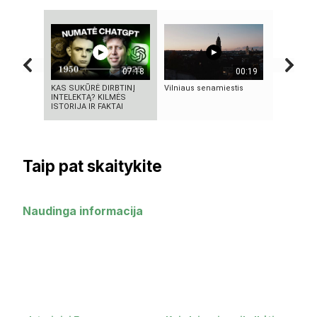
07:18
00:19
KAS SUKŪRĖ DIRBTINĮ
Vilniaus senamiestis
„Stasys M
INTELEKTĄ? KILMĖS
paroda „Ir
ISTORIJA IR FAKTAI
nuneš“
Taip pat skaitykite
Naudinga informacija