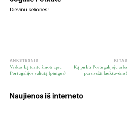
Dievinu keliones!
ANKSTESNIS
KITAS
Post
Viskas ką turite žinoti apie
Ką pirkti Portugalijoje arba
Navigation
Portugalijos valiutą (pinigus)
parsivežti lauktuvėms?
Naujienos iš interneto