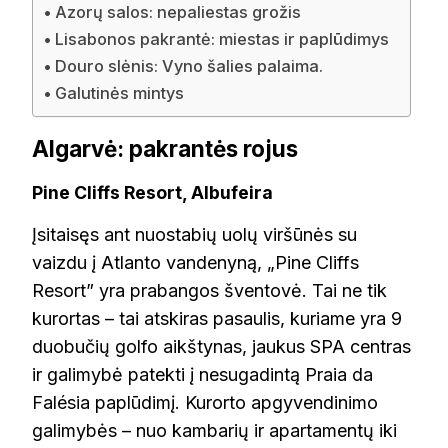
Azorų salos: nepaliestas grožis
Lisabonos pakrantė: miestas ir paplūdimys
Douro slėnis: Vyno šalies palaima.
Galutinės mintys
Algarvė: pakrantės rojus
Pine Cliffs Resort, Albufeira
Įsitaisęs ant nuostabių uolų viršūnės su
vaizdu į Atlanto vandenyną, „Pine Cliffs
Resort” yra prabangos šventovė. Tai ne tik
kurortas – tai atskiras pasaulis, kuriame yra 9
duobučių golfo aikštynas, jaukus SPA centras
ir galimybė patekti į nesugadintą Praia da
Falésia paplūdimį. Kurorto apgyvendinimo
galimybės – nuo kambarių ir apartamentų iki