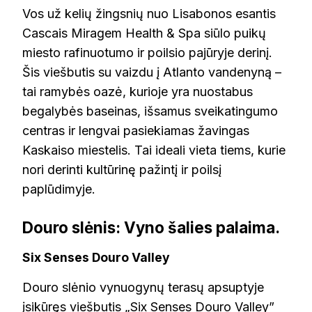
Vos už kelių žingsnių nuo Lisabonos esantis
Cascais Miragem Health & Spa siūlo puikų
miesto rafinuotumo ir poilsio pajūryje derinį.
Šis viešbutis su vaizdu į Atlanto vandenyną –
tai ramybės oazė, kurioje yra nuostabus
begalybės baseinas, išsamus sveikatingumo
centras ir lengvai pasiekiamas žavingas
Kaskaiso miestelis. Tai ideali vieta tiems, kurie
nori derinti kultūrinę pažintį ir poilsį
paplūdimyje.
Douro slėnis: Vyno šalies palaima.
Six Senses Douro Valley
Douro slėnio vynuogynų terasų apsuptyje
įsikūręs viešbutis „Six Senses Douro Valley”