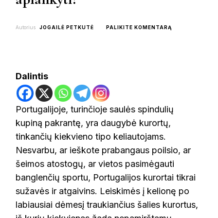
ON
Autorius
JOGAILĖ PETKUTĖ
PALIKITE KOMENTARĄ
PORTUGALIJOS
KURORTAI:
KĄ
APLANKYTI?
Dalintis
Portugalijoje, turinčioje saulės spindulių
kupiną pakrantę, yra daugybė kurortų,
tinkančių kiekvieno tipo keliautojams.
Nesvarbu, ar ieškote prabangaus poilsio, ar
šeimos atostogų, ar vietos pasimėgauti
banglenčių sportu, Portugalijos kurortai tikrai
sužavės ir atgaivins. Leiskimės į kelionę po
labiausiai dėmesį traukiančius šalies kurortus,