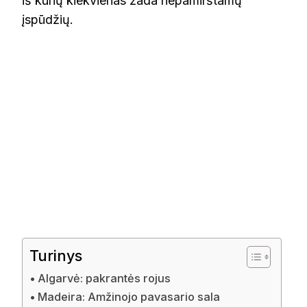
iš kurių kiekvienas žada nepamirštamų
įspūdžių.
Turinys
Algarvė: pakrantės rojus
Madeira: Amžinojo pavasario sala