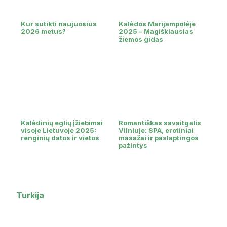
Kur sutikti naujuosius
Kalėdos Marijampolėje
2026 metus?
2025 – Magiškiausias
žiemos gidas
Kalėdinių eglių įžiebimai
Romantiškas savaitgalis
visoje Lietuvoje 2025:
Vilniuje: SPA, erotiniai
renginių datos ir vietos
masažai ir paslaptingos
pažintys
Turkija