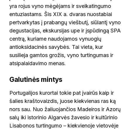
yra rojus vyno mėgėjams ir sveikatingumo
entuziastams. Šis XIX a. dvaras nuostabiai
pertvarkytas į prabangų viešbutį, siūlantį vyno
degustacijas, ekskursijas upe ir įspūdingą SPA
centrą, kuriame naudojamos vynuogių
antioksidacinės savybės. Tai vieta, kur
susilieja gamtos grožis, vyno turtingumas ir
atsipalaidavimo menas.
Galutinės mintys
Portugalijos kurortai tokie pat įvairūs kaip ir
šalies kraštovaizdis, juose kiekvienas ras ką
nors sau. Nuo žaliuojančios Madeiros ir Azorų
salų iki istorinio Algarvės žavesio ir kultūrinio
Lisabonos turtingumo – kiekvienoje vietovėje