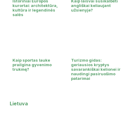
Istoriniai Europos
Kaip laisvai susikalbėti
kurortai: architektūra,
angliškai keliaujant
kultūra ir legendinės
užsienyje?
salės
Kaip sportas lauke
Turizmo gidas:
prailgina gyvenimo
geriausios kryptys
trukmę?
savarankiškai kelionei ir
naudingi pasiruošimo
patarimai
Lietuva