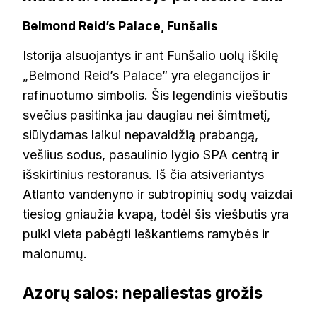
Belmond Reid’s Palace, Funšalis
Istorija alsuojantys ir ant Funšalio uolų iškilę
„Belmond Reid’s Palace” yra elegancijos ir
rafinuotumo simbolis. Šis legendinis viešbutis
svečius pasitinka jau daugiau nei šimtmetį,
siūlydamas laikui nepavaldžią prabangą,
vešlius sodus, pasaulinio lygio SPA centrą ir
išskirtinius restoranus. Iš čia atsiveriantys
Atlanto vandenyno ir subtropinių sodų vaizdai
tiesiog gniaužia kvapą, todėl šis viešbutis yra
puiki vieta pabėgti ieškantiems ramybės ir
malonumų.
Azorų salos: nepaliestas grožis