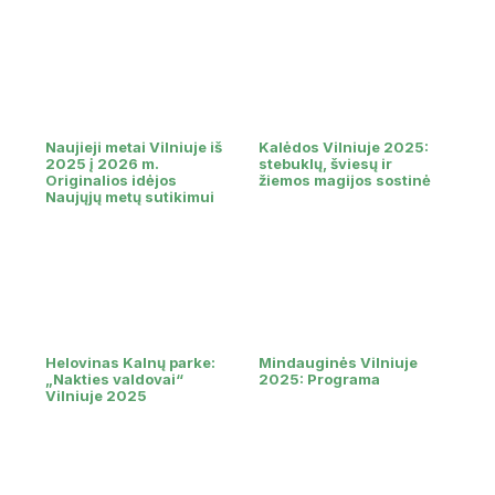
Naujieji metai Vilniuje iš
Kalėdos Vilniuje 2025:
2025 į 2026 m.
stebuklų, šviesų ir
Originalios idėjos
žiemos magijos sostinė
Naujųjų metų sutikimui
Helovinas Kalnų parke:
Mindauginės Vilniuje
„Nakties valdovai“
2025: Programa
Vilniuje 2025