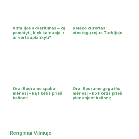
Antalijos akvariumas – ką
Beleko kurortas:
pamatyti, kiek kainuoja ir
atostogų rojus Turkijoje
ar verta aplankyti?
Orai Bodrume spalio
Orai Bodrume gegužės
mėnesį – ką tikėtis prieš
mėnesį – ko tikėtis prieš
kelionę
planuojant kelionę
Renginiai Vilniuje